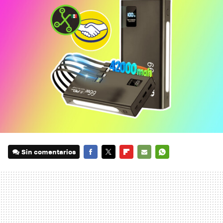
Sin comentarios
FACEBOOK
TWITTER
FLIPBOARD
E-
WHATSAPP
MAIL