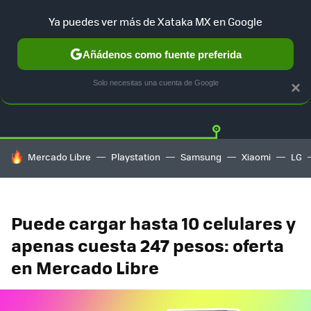
Ya puedes ver más de Xataka MX en Google
Añádenos como fuente preferida
OFERTAS
GUÍA DE COMPRAS
MERCADO LIBRE
AMAZON
Solo necesitas una cuenta de Google
×
HOY SE HABLA DE
Mercado Libre
Playstation
Samsung
Xiaomi
LG
Puede cargar hasta 10 celulares y
apenas cuesta 247 pesos: oferta
en Mercado Libre