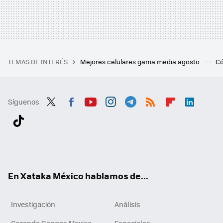
TEMAS DE INTERÉS
Mejores celulares gama media agosto
Có
Síguenos
Twit
Fac
You
Inst
Tele
RSS
Flip
Link
ter
ebo
tub
agr
gra
boa
edI
Tikt
ok
e
am
m
rd
n
ok
En Xataka México hablamos de...
Investigación
Análisis
Cazando Gangas Mexico
Especiales