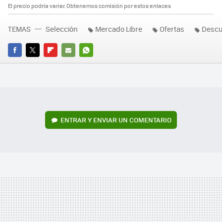
El precio podría variar. Obtenemos comisión por estos enlaces
TEMAS
Selección
Mercado Libre
Ofertas
Descu
FACEBOOK
TWITTER
FLIPBOARD
E-
WHATSAPP
MAIL
ENTRAR Y ENVIAR UN COMENTARIO