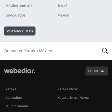
Móviles android
Telcel
videojuegos
México
VER MÁS TEMAS
BUSCA
SUBIR
Xataka
Xataka Móvil
Applesfera
Xataka Smart Home
Mundo Xiaomi