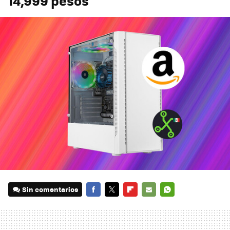
14,999 pesos
Sin comentarios
FACEBOOK
TWITTER
FLIPBOARD
E-
WHATSAPP
MAIL