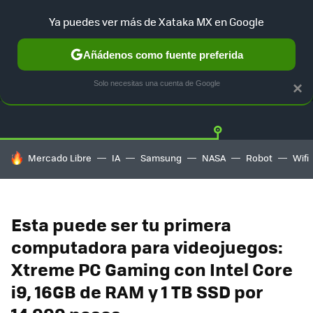
Ya puedes ver más de Xataka MX en Google
Añádenos como fuente preferida
OFERTAS
GUÍA DE COMPRAS
MERCADO LIBRE
AMAZON
Solo necesitas una cuenta de Google
×
HOY SE HABLA DE
Mercado Libre
IA
Samsung
NASA
Robot
Wifi
Esta puede ser tu primera
computadora para videojuegos:
Xtreme PC Gaming con Intel Core
i9, 16GB de RAM y 1 TB SSD por