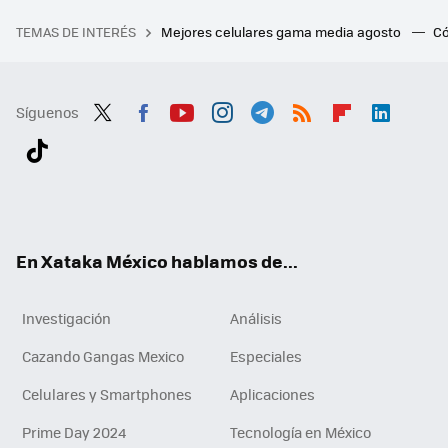
TEMAS DE INTERÉS
Mejores celulares gama media agosto
Có
Síguenos
Twit
Fac
You
Inst
Tele
RSS
Flip
Link
ter
ebo
tub
agr
gra
boa
edI
Tikt
ok
e
am
m
rd
n
ok
En Xataka México hablamos de...
Investigación
Análisis
Cazando Gangas Mexico
Especiales
Celulares y Smartphones
Aplicaciones
Prime Day 2024
Tecnología en México