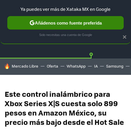
Ya puedes ver más de Xataka MX en Google
Añádenos como fuente preferida
OFERTAS
GUÍA DE COMPRAS
MERCADO LIBRE
AMAZON
Solo necesitas una cuenta de Google
×
HOY SE HABLA DE
Mercado Libre
Oferta
WhatsApp
IA
Samsung
Este control inalámbrico para
Xbox Series X|S cuesta solo 899
pesos en Amazon México, su
precio más bajo desde el Hot Sale