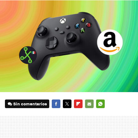
Sin comentarios
FACEBOOK
TWITTER
FLIPBOARD
E-
WHATSAPP
MAIL