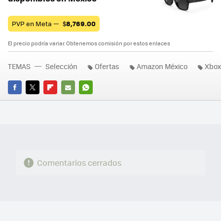
PVP en Meta —
$
8,769.00
El precio podría variar. Obtenemos comisión por estos enlaces
TEMAS
Selección
Ofertas
Amazon México
Xbox
FACEBOOK
TWITTER
FLIPBOARD
E-
WHATSAPP
MAIL
Comentarios cerrados