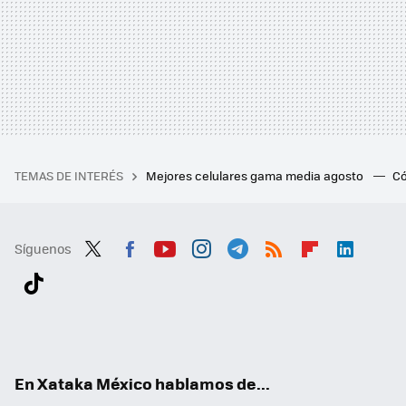
TEMAS DE INTERÉS
Mejores celulares gama media agosto
Có
Síguenos
Twit
Fac
You
Inst
Tele
RSS
Flip
Link
ter
ebo
tub
agr
gra
boa
edI
Tikt
ok
e
am
m
rd
n
ok
En Xataka México hablamos de...