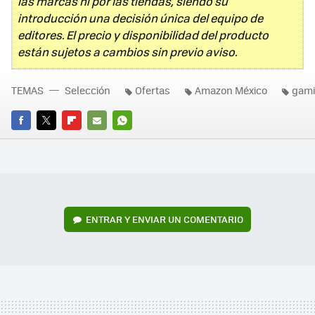
las marcas ni por las tiendas, siendo su
introducción una decisión única del equipo de
editores. El precio y disponibilidad del producto
están sujetos a cambios sin previo aviso.
TEMAS
Selección
Ofertas
Amazon México
gam
FACEBOOK
TWITTER
FLIPBOARD
E-
WHATSAPP
MAIL
ENTRAR Y ENVIAR UN COMENTARIO