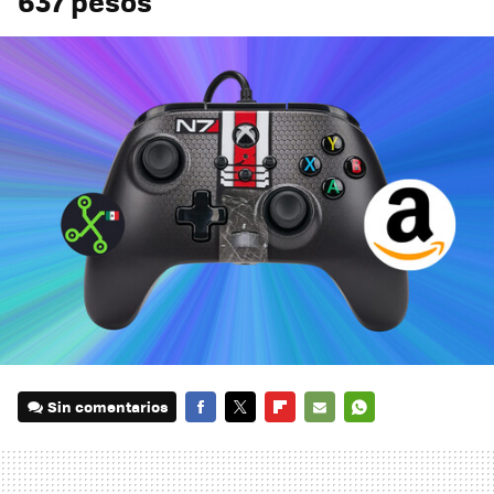
637 pesos
Sin comentarios
FACEBOOK
TWITTER
FLIPBOARD
E-
WHATSAPP
MAIL