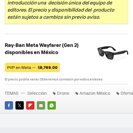
introducción una decisión única del equipo de
editores. El precio y disponibilidad del producto
están sujetos a cambios sin previo aviso.
Ray-Ban Meta Wayfarer (Gen 2)
disponibles en México
PVP en Meta —
$
8,769.00
El precio podría variar. Obtenemos comisión por estos enlaces
TEMAS
Selección
Drone
Amazon México
Ofert
FACEBOOK
TWITTER
FLIPBOARD
E-
WHATSAPP
MAIL