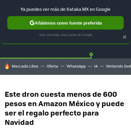
Ya puedes ver más de Xataka MX en Google
Añádenos como fuente preferida
OFERTAS
GUÍA DE COMPRAS
MERCADO LIBRE
AMAZON
Solo necesitas una cuenta de Google
×
HOY SE HABLA DE
Mercado Libre
Oferta
WhatsApp
IA
Nintendo Swi
Este dron cuesta menos de 600
pesos en Amazon México y puede
ser el regalo perfecto para
Navidad