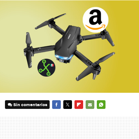
Sin comentarios
FACEBOOK
TWITTER
FLIPBOARD
E-
WHATSAPP
MAIL