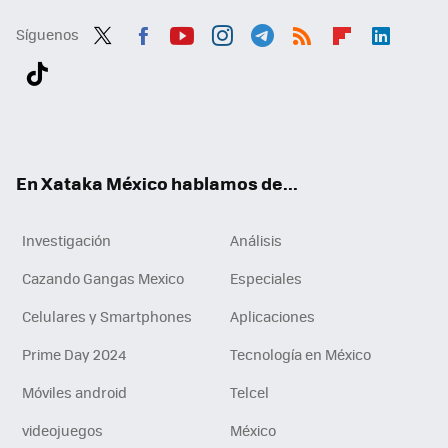
Síguenos
Twit
Fac
You
Inst
Tele
RSS
Flip
Link
ter
ebo
tub
agr
gra
boa
edI
Tikt
ok
e
am
m
rd
n
ok
En Xataka México hablamos de...
Investigación
Análisis
Cazando Gangas Mexico
Especiales
Celulares y Smartphones
Aplicaciones
Prime Day 2024
Tecnología en México
Móviles android
Telcel
videojuegos
México