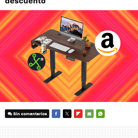
descuento
Sin comentarios
FACEBOOK
TWITTER
FLIPBOARD
E-
WHATSAPP
MAIL