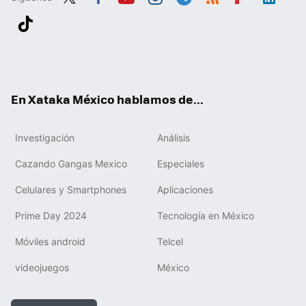
Twit
Fac
You
Inst
Tele
RSS
Flip
Link
ter
ebo
tub
agr
gra
boa
edIn
Tikt
ok
e
am
m
rd
ok
En Xataka México hablamos de...
Investigación
Análisis
Cazando Gangas Mexico
Especiales
Celulares y Smartphones
Aplicaciones
Prime Day 2024
Tecnología en México
Móviles android
Telcel
videojuegos
México