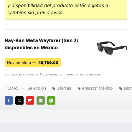
y disponibilidad del producto están sujetos a
cambios sin previo aviso.
Ray-Ban Meta Wayfarer (Gen 2)
disponibles en México
8,769.00
Hoy en Meta —
$
El precio podría variar. Obtenemos comisión por estos enlaces
TEMAS
Selección
Ofertas
Amazon México
escr
FACEBOOK
TWITTER
FLIPBOARD
E-
WHATSAPP
MAIL