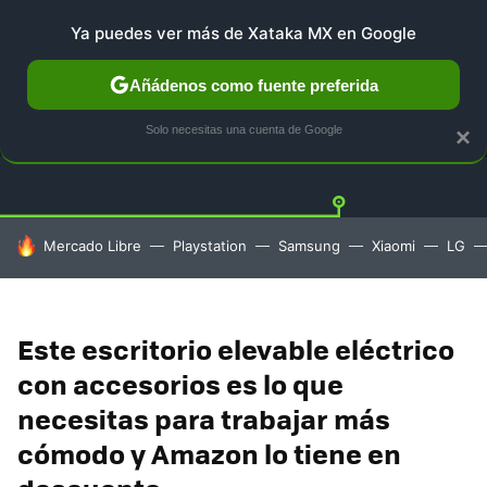
Ya puedes ver más de Xataka MX en Google
Añádenos como fuente preferida
OFERTAS
GUÍA DE COMPRAS
MERCADO LIBRE
AMAZ
Solo necesitas una cuenta de Google
×
HOY SE HABLA DE
Mercado Libre
Playstation
Samsung
Xiaomi
LG
Este escritorio elevable eléctrico
con accesorios es lo que
necesitas para trabajar más
cómodo y Amazon lo tiene en