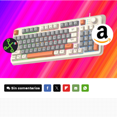
Sin comentarios
FACEBOOK
TWITTER
FLIPBOARD
E-
WHATSAPP
MAIL