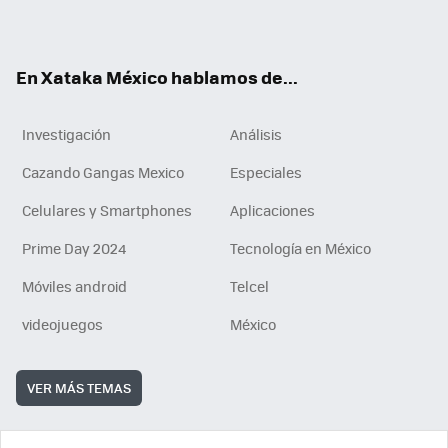
ok
e
am
m
rd
n
ok
En Xataka México hablamos de...
Investigación
Análisis
Cazando Gangas Mexico
Especiales
Celulares y Smartphones
Aplicaciones
Prime Day 2024
Tecnología en México
Móviles android
Telcel
videojuegos
México
VER MÁS TEMAS