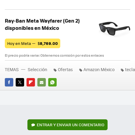
Ray-Ban Meta Wayfarer (Gen 2)
disponibles en México
Hoy en Meta —
$
8,769.00
El precio podría variar. Obtenemos comisión por estos enlaces
TEMAS
Selección
Ofertas
Amazon México
tecl
FACEBOOK
TWITTER
FLIPBOARD
E-
WHATSAPP
MAIL
ENTRAR Y ENVIAR UN COMENTARIO