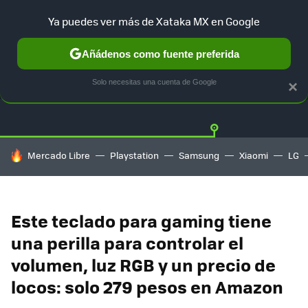
Ya puedes ver más de Xataka MX en Google
Añádenos como fuente preferida
OFERTAS
GUÍA DE COMPRAS
MERCADO LIBRE
AMAZON
Solo necesitas una cuenta de Google
×
HOY SE HABLA DE
Mercado Libre
Playstation
Samsung
Xiaomi
LG
Este teclado para gaming tiene
una perilla para controlar el
volumen, luz RGB y un precio de
locos: solo 279 pesos en Amazon