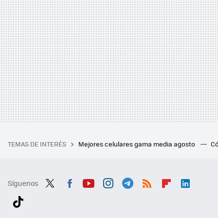
TEMAS DE INTERÉS
Mejores celulares gama media agosto
Có
Síguenos
Twit
Fac
You
Inst
Tele
RSS
Flip
Link
ter
ebo
tub
agr
gra
boa
edI
Tikt