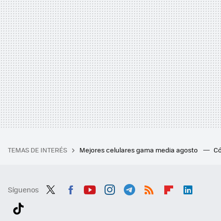
TEMAS DE INTERÉS
Mejores celulares gama media agosto
Có
Síguenos
Twit
Fac
You
Inst
Tele
RSS
Flip
Link
ter
ebo
tub
agr
gra
boa
edI