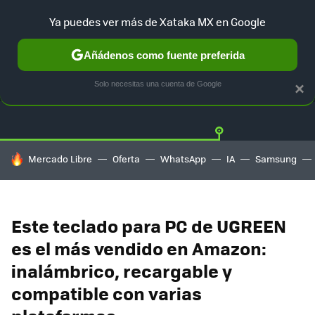
Ya puedes ver más de Xataka MX en Google
Añádenos como fuente preferida
OFERTAS
GUÍA DE COMPRAS
MERCADO LIBRE
AMAZON
Solo necesitas una cuenta de Google
×
HOY SE HABLA DE
Mercado Libre
Oferta
WhatsApp
IA
Samsung
Este teclado para PC de UGREEN
es el más vendido en Amazon:
inalámbrico, recargable y
compatible con varias