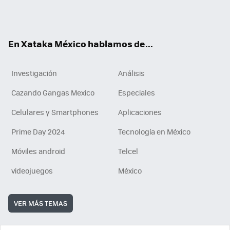
Tikt
ok
e
am
m
rd
n
ok
En Xataka México hablamos de...
Investigación
Análisis
Cazando Gangas Mexico
Especiales
Celulares y Smartphones
Aplicaciones
Prime Day 2024
Tecnología en México
Móviles android
Telcel
videojuegos
México
VER MÁS TEMAS