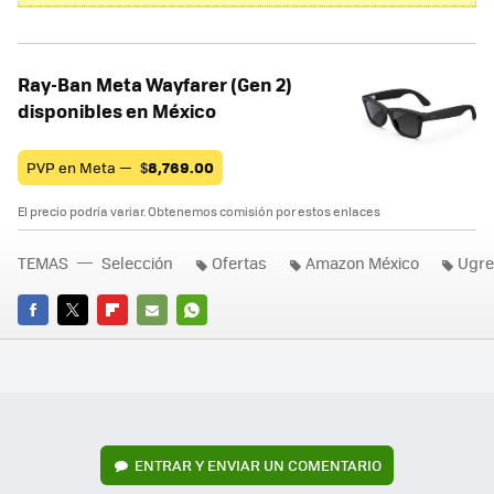
Ray-Ban Meta Wayfarer (Gen 2)
disponibles en México
PVP en Meta —
$
8,769.00
El precio podría variar. Obtenemos comisión por estos enlaces
TEMAS
Selección
Ofertas
Amazon México
Ugr
FACEBOOK
TWITTER
FLIPBOARD
E-
WHATSAPP
MAIL
ENTRAR Y ENVIAR UN COMENTARIO