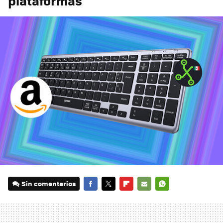
plataformas
Sin comentarios
FACEBOOK
TWITTER
FLIPBOARD
E-
WHATSAPP
MAIL