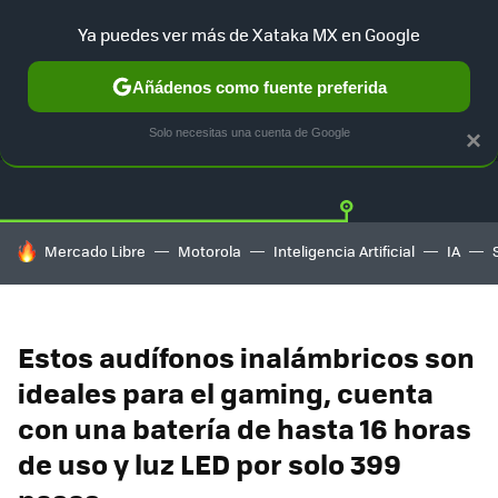
Ya puedes ver más de Xataka MX en Google
Añádenos como fuente preferida
OFERTAS
GUÍA DE COMPRAS
MERCADO LIBRE
AMAZON
Solo necesitas una cuenta de Google
×
HOY SE HABLA DE
Mercado Libre
Motorola
Inteligencia Artificial
IA
Estos audífonos inalámbricos son
ideales para el gaming, cuenta
con una batería de hasta 16 horas
de uso y luz LED por solo 399