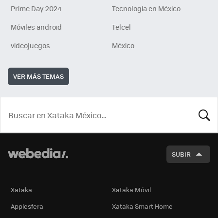
Prime Day 2024
Tecnología en México
Móviles android
Telcel
videojuegos
México
VER MÁS TEMAS
BUSCA
SUBIR
Xataka
Xataka Móvil
Applesfera
Xataka Smart Home