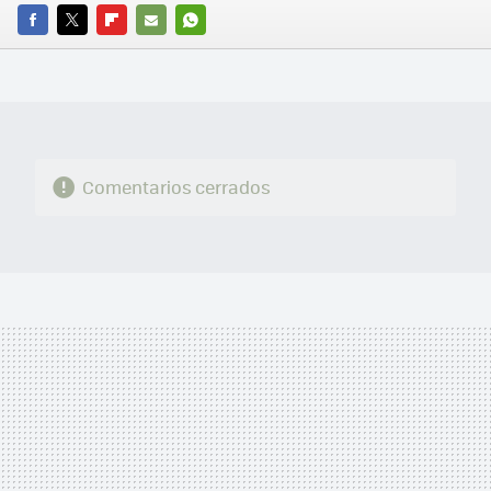
FACEBOOK
TWITTER
FLIPBOARD
E-
WHATSAPP
MAIL
Comentarios cerrados