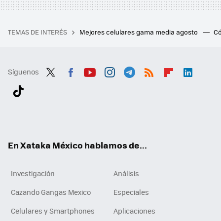
TEMAS DE INTERÉS
Mejores celulares gama media agosto
Có
Síguenos
Twit
Fac
You
Inst
Tele
RSS
Flip
Link
ter
ebo
tub
agr
gra
boa
edI
Tikt
ok
e
am
m
rd
n
ok
En Xataka México hablamos de...
Investigación
Análisis
Cazando Gangas Mexico
Especiales
Celulares y Smartphones
Aplicaciones