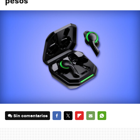
pesos
Sin comentarios
FACEBOOK
TWITTER
FLIPBOARD
E-
WHATSAPP
MAIL