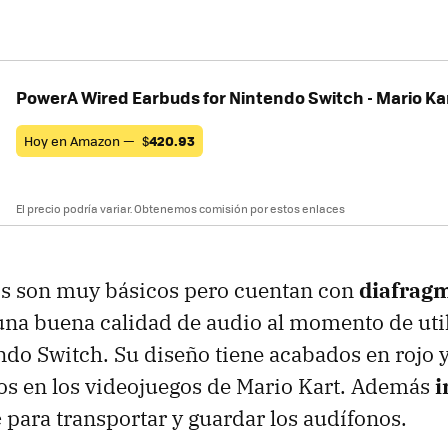
PowerA Wired Earbuds for Nintendo Switch - Mario Ka
Hoy en Amazon —
$
420.93
El precio podría variar. Obtenemos comisión por estos enlaces
os son muy básicos pero cuentan con
diafrag
na buena calidad de audio al momento de util
ndo Switch. Su diseño tiene acabados en rojo 
os en los videojuegos de Mario Kart. Además
i
e
para transportar y guardar los audífonos.