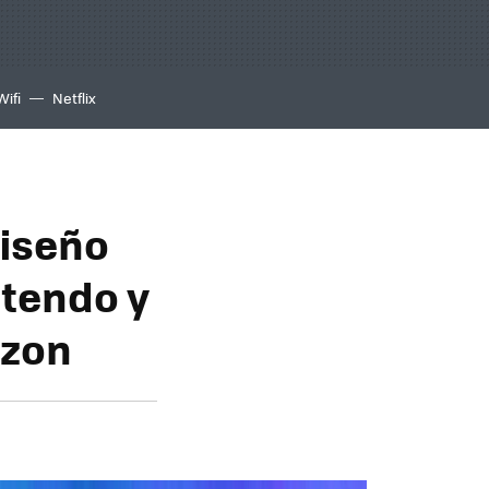
Wifi
Netflix
diseño
ntendo y
azon