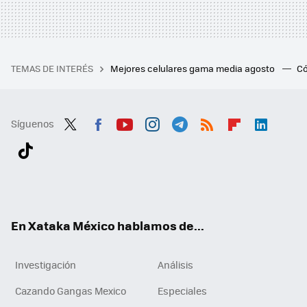
TEMAS DE INTERÉS
Mejores celulares gama media agosto
Có
Síguenos
Twit
Fac
You
Inst
Tele
RSS
Flip
Link
ter
ebo
tub
agr
gra
boa
edI
Tikt
ok
e
am
m
rd
n
ok
En Xataka México hablamos de...
Investigación
Análisis
Cazando Gangas Mexico
Especiales