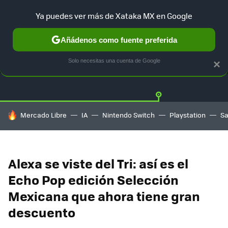
Ya puedes ver más de Xataka MX en Google
Añádenos como fuente preferida
OFERTAS
GUÍA DE COMPRAS
MERCADO LIBRE
AMAZON
Solo necesitas una cuenta de Google
×
HOY SE HABLA DE
Mercado Libre
IA
Nintendo Switch
Playstation
S
Alexa se viste del Tri: así es el
Echo Pop edición Selección
Mexicana que ahora tiene gran
descuento