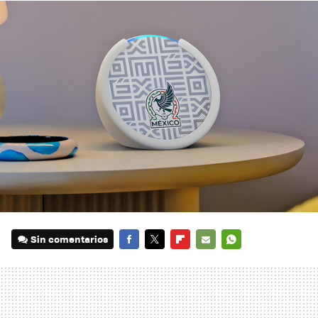
Sin comentarios
FACEBOOK
TWITTER
FLIPBOARD
E-
WHATSAPP
MAIL