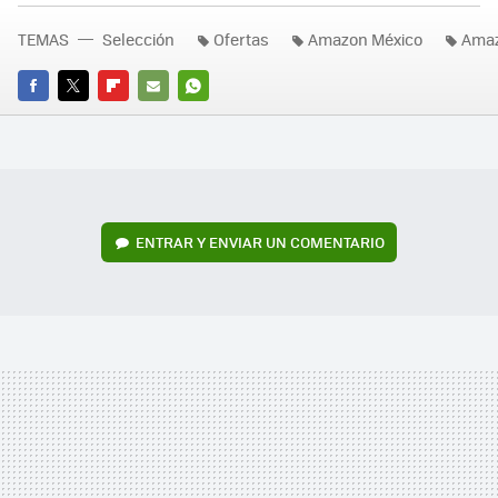
TEMAS
Selección
Ofertas
Amazon México
Amaz
FACEBOOK
TWITTER
FLIPBOARD
E-
WHATSAPP
MAIL
ENTRAR Y ENVIAR UN COMENTARIO