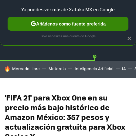
Ya puedes ver más de Xataka MX en Google
Añádenos como fuente preferida
OFERTAS
GUÍA DE COMPRAS
MERCADO LIBRE
AMAZON
Solo necesitas una cuenta de Google
×
HOY SE HABLA DE
Mercado Libre
Motorola
Inteligencia Artificial
IA
'FIFA 21' para Xbox One en su
precio más bajo histórico de
Amazon México: 357 pesos y
actualización gratuita para Xbox