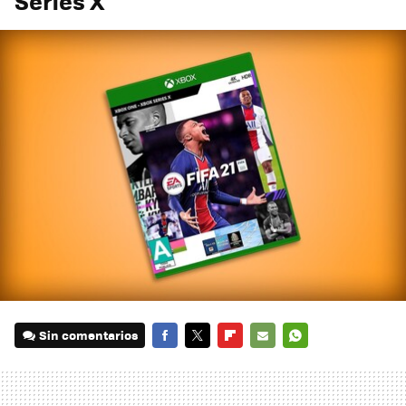
Series X
Sin comentarios
FACEBOOK
TWITTER
FLIPBOARD
E-
WHATSAPP
MAIL