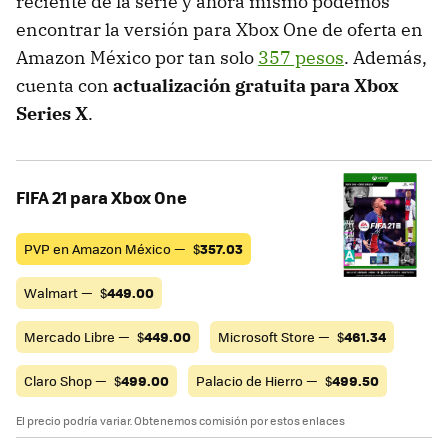
reciente de la serie y ahora mismo podemos
encontrar la versión para Xbox One de oferta en
Amazon México por tan solo
357 pesos
. Además,
cuenta con
actualización gratuita para Xbox
Series X
.
FIFA 21 para Xbox One
PVP en Amazon México —
$
357.03
Walmart —
$
449.00
Mercado Libre —
$
449.00
Microsoft Store —
$
461.34
Claro Shop —
$
499.00
Palacio de Hierro —
$
499.50
El precio podría variar. Obtenemos comisión por estos enlaces