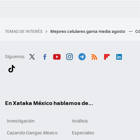
TEMAS DE INTERÉS
Mejores celulares gama media agosto
Có
Síguenos
Twit
Fac
You
Inst
Tele
RSS
Flip
Link
ter
ebo
tub
agr
gra
boa
edI
Tikt
ok
e
am
m
rd
n
ok
En Xataka México hablamos de...
Investigación
Análisis
Cazando Gangas Mexico
Especiales