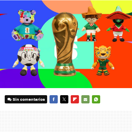
Sin comentarios
FACEBOOK
TWITTER
FLIPBOARD
E-
WHATSAPP
MAIL