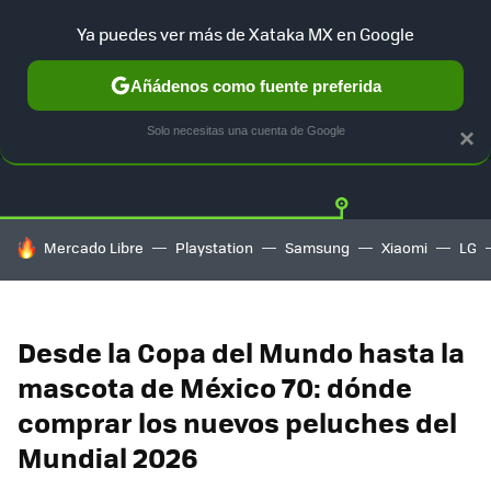
Ya puedes ver más de Xataka MX en Google
Añádenos como fuente preferida
OFERTAS
GUÍA DE COMPRAS
MERCADO LIBRE
AMAZON
Solo necesitas una cuenta de Google
×
HOY SE HABLA DE
Mercado Libre
Playstation
Samsung
Xiaomi
LG
Desde la Copa del Mundo hasta la
mascota de México 70: dónde
comprar los nuevos peluches del
Mundial 2026