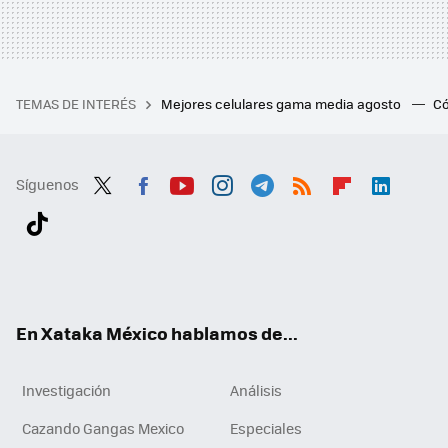
TEMAS DE INTERÉS
Mejores celulares gama media agosto
Có
Síguenos
Twit
Fac
You
Inst
Tele
RSS
Flip
Link
ter
ebo
tub
agr
gra
boa
edI
Tikt
ok
e
am
m
rd
n
ok
En Xataka México hablamos de...
Investigación
Análisis
Cazando Gangas Mexico
Especiales