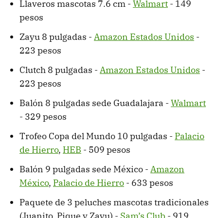
Llaveros mascotas 7.6 cm -
Walmart
- 149
pesos
Zayu 8 pulgadas -
Amazon Estados Unidos
-
223 pesos
Clutch 8 pulgadas -
Amazon Estados Unidos
-
223 pesos
Balón 8 pulgadas sede Guadalajara -
Walmart
- 329 pesos
Trofeo Copa del Mundo 10 pulgadas -
Palacio
de Hierro
,
HEB
- 509 pesos
Balón 9 pulgadas sede México -
Amazon
México
,
Palacio de Hierro
- 633 pesos
Paquete de 3 peluches mascotas tradicionales
(Juanito, Pique y Zayu) -
Sam’s Club
- 919