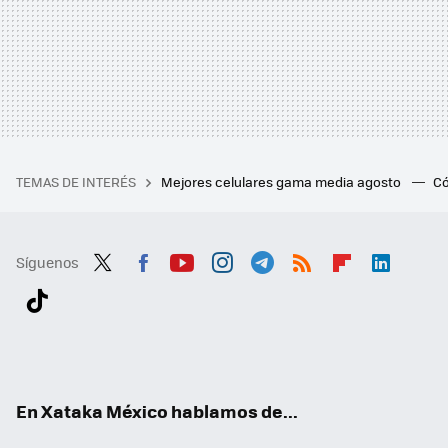
TEMAS DE INTERÉS
Mejores celulares gama media agosto
Có
Síguenos
Twit
Fac
You
Inst
Tele
RSS
Flip
Link
ter
ebo
tub
agr
gra
boa
edI
Tikt
ok
e
am
m
rd
n
ok
En Xataka México hablamos de...