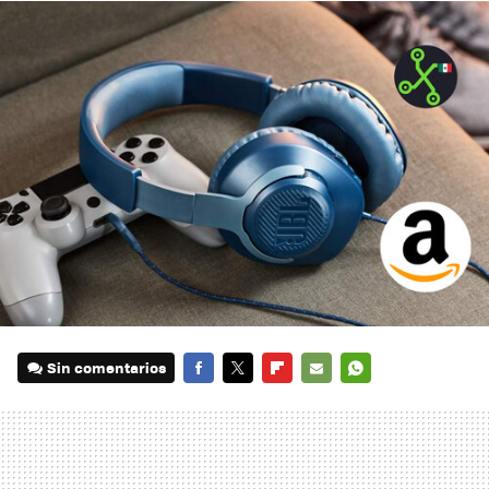
Sin comentarios
FACEBOOK
TWITTER
FLIPBOARD
E-
WHATSAPP
MAIL