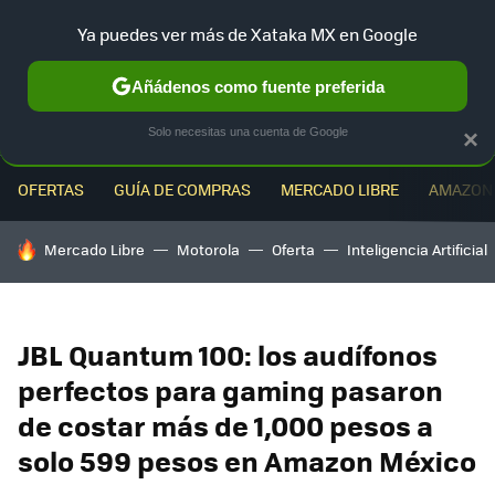
Ya puedes ver más de Xataka MX en Google
MENÚ
NUEVO
Añádenos como fuente preferida
Solo necesitas una cuenta de Google
×
OFERTAS
GUÍA DE COMPRAS
MERCADO LIBRE
AMAZON
HOY SE HABLA DE
Mercado Libre
Motorola
Oferta
Inteligencia Artificial
JBL Quantum 100: los audífonos
perfectos para gaming pasaron
de costar más de 1,000 pesos a
solo 599 pesos en Amazon México