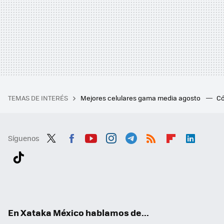
TEMAS DE INTERÉS
Mejores celulares gama media agosto
Có
Síguenos
Twit
Fac
You
Inst
Tele
RSS
Flip
Link
ter
ebo
tub
agr
gra
boa
edI
Tikt
ok
e
am
m
rd
n
ok
En Xataka México hablamos de...