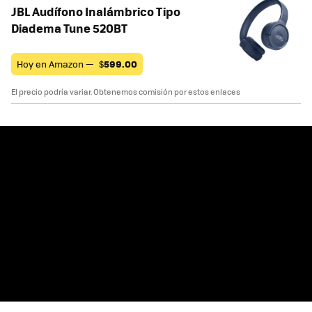
JBL Audífono Inalámbrico Tipo
Diadema Tune 520BT
Hoy en Amazon —
$
599.00
El precio podría variar. Obtenemos comisión por estos enlaces