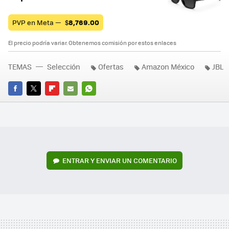
PVP en Meta —
$
8,769.00
El precio podría variar. Obtenemos comisión por estos enlaces
TEMAS
Selección
Ofertas
Amazon México
JBL
FACEBOOK
TWITTER
FLIPBOARD
E-
WHATSAPP
MAIL
ENTRAR Y ENVIAR UN COMENTARIO