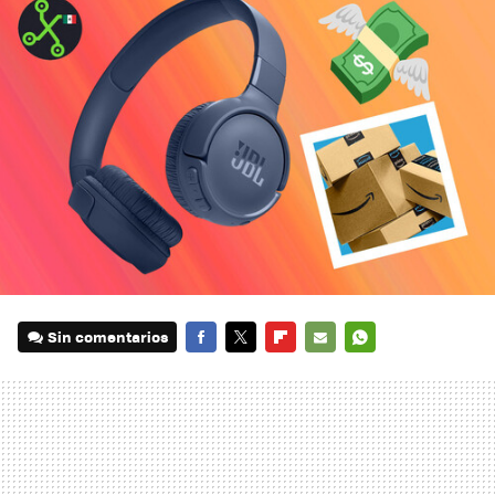
Sin comentarios
FACEBOOK
TWITTER
FLIPBOARD
E-
WHATSAPP
MAIL