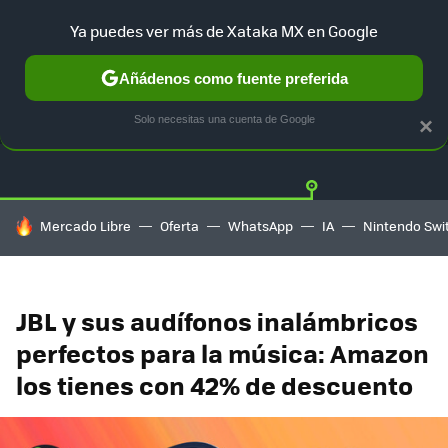
Ya puedes ver más de Xataka MX en Google
Añádenos como fuente preferida
OFERTAS
GUÍA DE COMPRAS
MERCADO LIBRE
AMAZON
Solo necesitas una cuenta de Google
×
HOY SE HABLA DE
Mercado Libre
Oferta
WhatsApp
IA
Nintendo Swi
JBL y sus audífonos inalámbricos
perfectos para la música: Amazon
los tienes con 42% de descuento