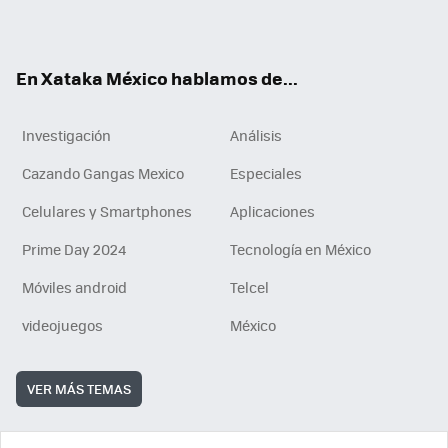
ok
e
am
m
rd
n
ok
En Xataka México hablamos de...
Investigación
Análisis
Cazando Gangas Mexico
Especiales
Celulares y Smartphones
Aplicaciones
Prime Day 2024
Tecnología en México
Móviles android
Telcel
videojuegos
México
VER MÁS TEMAS