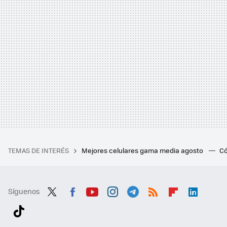
TEMAS DE INTERÉS
Mejores celulares gama media agosto
Có
Síguenos
Twit
Fac
You
Inst
Tele
RSS
Flip
Link
ter
ebo
tub
agr
gra
boa
edI
Tikt