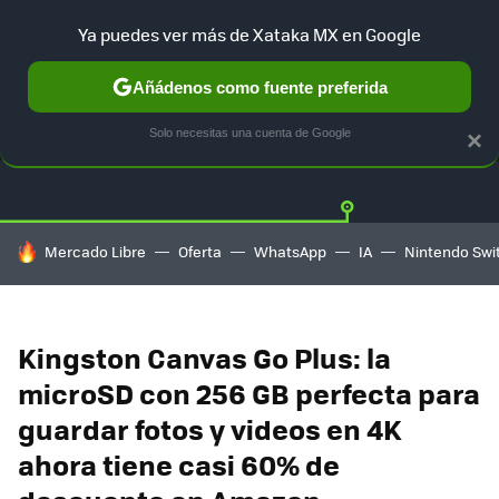
Ya puedes ver más de Xataka MX en Google
Añádenos como fuente preferida
OFERTAS
GUÍA DE COMPRAS
MERCADO LIBRE
AMAZON
Solo necesitas una cuenta de Google
×
HOY SE HABLA DE
Mercado Libre
Oferta
WhatsApp
IA
Nintendo Swi
Kingston Canvas Go Plus: la
microSD con 256 GB perfecta para
guardar fotos y videos en 4K
ahora tiene casi 60% de