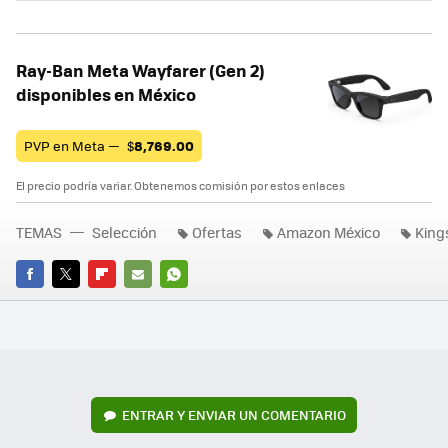
Ray-Ban Meta Wayfarer (Gen 2)
disponibles en México
PVP en Meta —
$
8,769.00
El precio podría variar. Obtenemos comisión por estos enlaces
TEMAS
Selección
Ofertas
Amazon México
King
FACEBOOK
TWITTER
FLIPBOARD
E-
WHATSAPP
MAIL
ENTRAR Y ENVIAR UN COMENTARIO