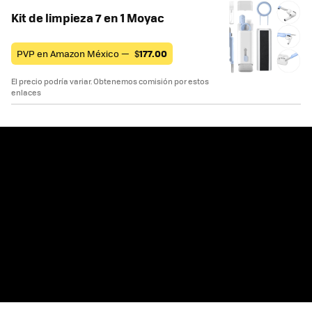
Kit de limpieza 7 en 1 Moyac
PVP en Amazon México —
$
177.00
El precio podría variar. Obtenemos comisión por estos
enlaces