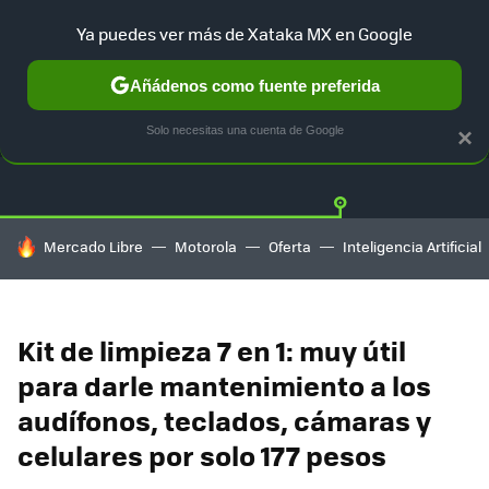
Ya puedes ver más de Xataka MX en Google
Añádenos como fuente preferida
OFERTAS
GUÍA DE COMPRAS
MERCADO LIBRE
AMAZON
Solo necesitas una cuenta de Google
×
HOY SE HABLA DE
Mercado Libre
Motorola
Oferta
Inteligencia Artificial
Kit de limpieza 7 en 1: muy útil
para darle mantenimiento a los
audífonos, teclados, cámaras y
celulares por solo 177 pesos