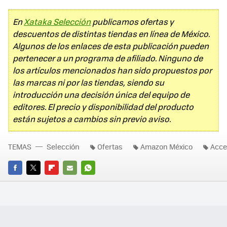
En
Xataka Selección
publicamos ofertas y
descuentos de distintas tiendas en línea de México.
Algunos de los enlaces de esta publicación pueden
pertenecer a un programa de afiliado. Ninguno de
los artículos mencionados han sido propuestos por
las marcas ni por las tiendas, siendo su
introducción una decisión única del equipo de
editores. El precio y disponibilidad del producto
están sujetos a cambios sin previo aviso.
TEMAS
Selección
Ofertas
Amazon México
Acce
FACEBOOK
TWITTER
FLIPBOARD
E-
WHATSAPP
MAIL