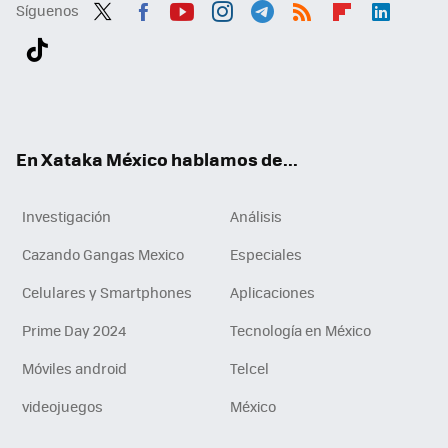
Síguenos
Twit
Fac
You
Inst
Tele
RSS
Flip
Link
ter
ebo
tub
agr
gra
boa
edI
Tikt
ok
e
am
m
rd
n
ok
En Xataka México hablamos de...
Investigación
Análisis
Cazando Gangas Mexico
Especiales
Celulares y Smartphones
Aplicaciones
Prime Day 2024
Tecnología en México
Móviles android
Telcel
videojuegos
México