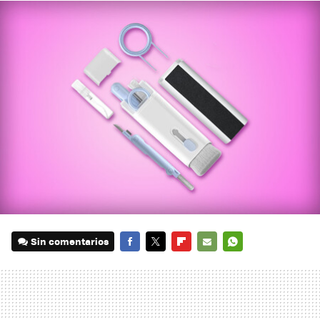
Sin comentarios
FACEBOOK
TWITTER
FLIPBOARD
E-
WHATSAPP
MAIL