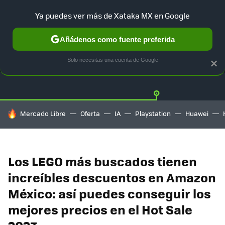
Ya puedes ver más de Xataka MX en Google
Añádenos como fuente preferida
OFERTAS
GUÍA DE COMPRAS
MERCADO LIBRE
AMAZON
Solo necesitas una cuenta de Google
×
HOY SE HABLA DE
Mercado Libre
Oferta
IA
Playstation
Huawei
Los LEGO más buscados tienen
increíbles descuentos en Amazon
México: así puedes conseguir los
mejores precios en el Hot Sale