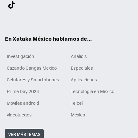
Twit
Fac
You
Inst
Tele
RSS
Flip
Link
ter
ebo
tub
agr
gra
boa
edI
Tikt
ok
e
am
m
rd
n
ok
En Xataka México hablamos de...
Investigación
Análisis
Cazando Gangas Mexico
Especiales
Celulares y Smartphones
Aplicaciones
Prime Day 2024
Tecnología en México
Móviles android
Telcel
videojuegos
México
VER MÁS TEMAS