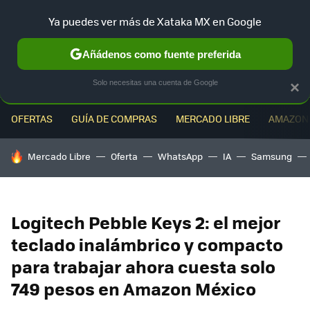
Ya puedes ver más de Xataka MX en Google
MENÚ
NUEVO
Añádenos como fuente preferida
Solo necesitas una cuenta de Google
×
OFERTAS
GUÍA DE COMPRAS
MERCADO LIBRE
AMAZON
HOY SE HABLA DE
Mercado Libre
Oferta
WhatsApp
IA
Samsung
Logitech Pebble Keys 2: el mejor
teclado inalámbrico y compacto
para trabajar ahora cuesta solo
749 pesos en Amazon México