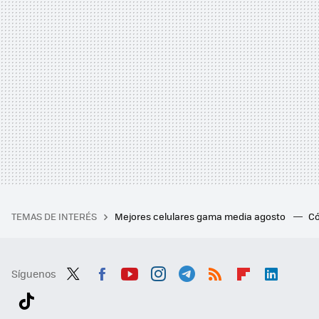
TEMAS DE INTERÉS
Mejores celulares gama media agosto
Có
Síguenos
Twit
Fac
You
Inst
Tele
RSS
Flip
Link
ter
ebo
tub
agr
gra
boa
edI