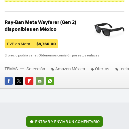
Ray-Ban Meta Wayfarer (Gen 2)
disponibles en México
PVP en Meta —
$
8,769.00
El precio podría variar. Obtenemos comisión por estos enlaces
TEMAS
Selección
Amazon México
Ofertas
tecl
FACEBOOK
TWITTER
FLIPBOARD
E-
WHATSAPP
MAIL
ENTRAR Y ENVIAR UN COMENTARIO