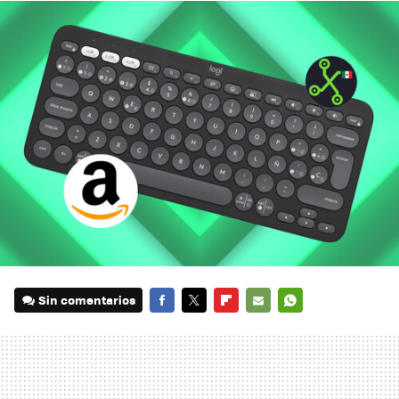
Sin comentarios
FACEBOOK
TWITTER
FLIPBOARD
E-
WHATSAPP
MAIL