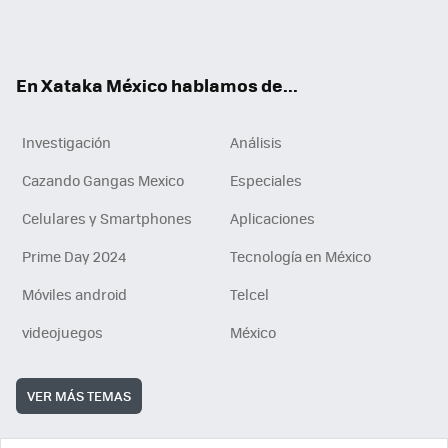
Tikt
ok
e
am
m
rd
n
ok
En Xataka México hablamos de...
Investigación
Análisis
Cazando Gangas Mexico
Especiales
Celulares y Smartphones
Aplicaciones
Prime Day 2024
Tecnología en México
Móviles android
Telcel
videojuegos
México
VER MÁS TEMAS