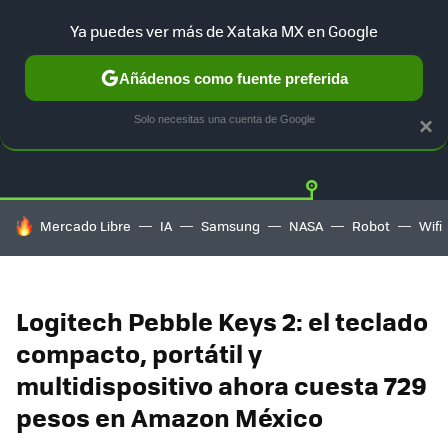
Ya puedes ver más de Xataka MX en Google
Añádenos como fuente preferida
OFERTAS
GUÍA DE COMPRAS
MERCADO LIBRE
AMAZON
Solo necesitas una cuenta de Google
×
HOY SE HABLA DE
Mercado Libre
IA
Samsung
NASA
Robot
Wifi
Logitech Pebble Keys 2: el teclado
compacto, portátil y
multidispositivo ahora cuesta 729
pesos en Amazon México