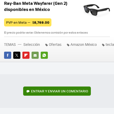
Ray-Ban Meta Wayfarer (Gen 2)
disponibles en México
PVP en Meta —
$
8,769.00
El precio podría variar. Obtenemos comisión por estos enlaces
TEMAS
Selección
Ofertas
Amazon México
tecl
FACEBOOK
TWITTER
FLIPBOARD
E-
WHATSAPP
MAIL
ENTRAR Y ENVIAR UN COMENTARIO