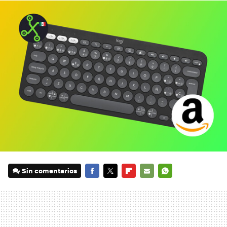
Sin comentarios
FACEBOOK
TWITTER
FLIPBOARD
E-
WHATSAPP
MAIL