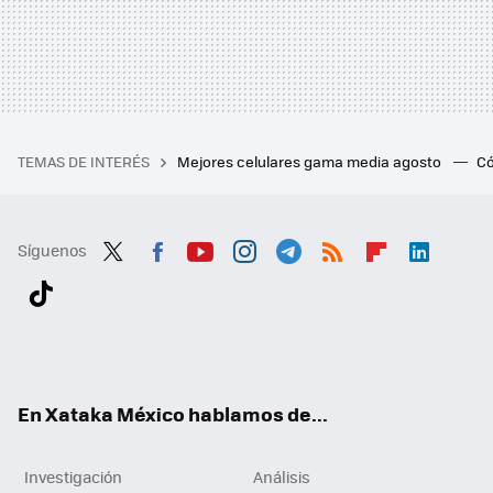
TEMAS DE INTERÉS
Mejores celulares gama media agosto
Có
Síguenos
Twit
Fac
You
Inst
Tele
RSS
Flip
Link
ter
ebo
tub
agr
gra
boa
edI
Tikt
ok
e
am
m
rd
n
ok
En Xataka México hablamos de...
Investigación
Análisis