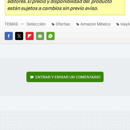
editores. El precio y disponibilidad del producto
están sujetos a cambios sin previo aviso.
TEMAS
Selección
Ofertas
Amazon México
Hayl
FACEBOOK
TWITTER
FLIPBOARD
E-
WHATSAPP
MAIL
ENTRAR Y ENVIAR UN COMENTARIO