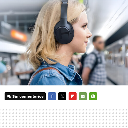
Sin comentarios
FACEBOOK
TWITTER
FLIPBOARD
E-
WHATSAPP
MAIL