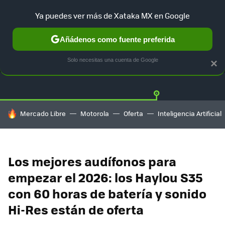
Ya puedes ver más de Xataka MX en Google
Añádenos como fuente preferida
OFERTAS
GUÍA DE COMPRAS
MERCADO LIBRE
AMAZON
Solo necesitas una cuenta de Google
×
HOY SE HABLA DE
Mercado Libre
Motorola
Oferta
Inteligencia Artificial
Los mejores audífonos para
empezar el 2026: los Haylou S35
con 60 horas de batería y sonido
Hi-Res están de oferta