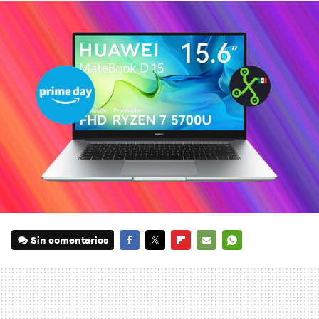
Sin comentarios
FACEBOOK
TWITTER
FLIPBOARD
E-
WHATSAPP
MAIL