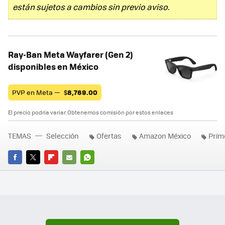
están sujetos a cambios sin previo aviso.
Ray-Ban Meta Wayfarer (Gen 2)
disponibles en México
PVP en Meta —
$
8,769.00
El precio podría variar. Obtenemos comisión por estos enlaces
TEMAS
Selección
Ofertas
Amazon México
Prim
FACEBOOK
TWITTER
FLIPBOARD
E-
WHATSAPP
MAIL