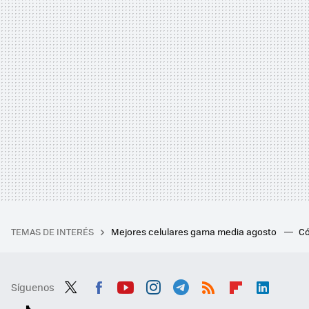
TEMAS DE INTERÉS
Mejores celulares gama media agosto
Có
Síguenos
Twit
Fac
You
Inst
Tele
RSS
Flip
Link