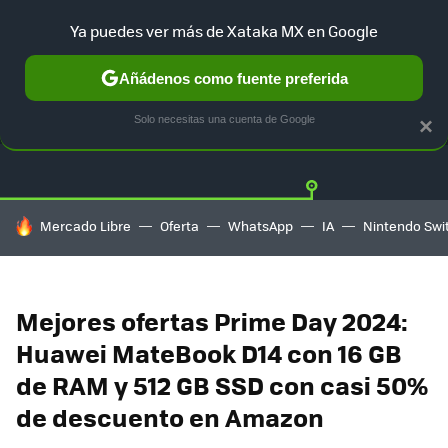
Ya puedes ver más de Xataka MX en Google
Añádenos como fuente preferida
OFERTAS
GUÍA DE COMPRAS
MERCADO LIBRE
AMAZON
Solo necesitas una cuenta de Google
×
HOY SE HABLA DE
Mercado Libre
Oferta
WhatsApp
IA
Nintendo Swi
Mejores ofertas Prime Day 2024:
Huawei MateBook D14 con 16 GB
de RAM y 512 GB SSD con casi 50%
de descuento en Amazon