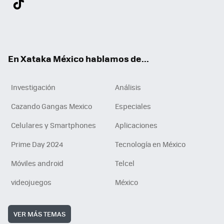
ter
ebo
tub
agr
gra
boa
edI
Tikt
ok
e
am
m
rd
n
ok
En Xataka México hablamos de...
Investigación
Análisis
Cazando Gangas Mexico
Especiales
Celulares y Smartphones
Aplicaciones
Prime Day 2024
Tecnología en México
Móviles android
Telcel
videojuegos
México
VER MÁS TEMAS