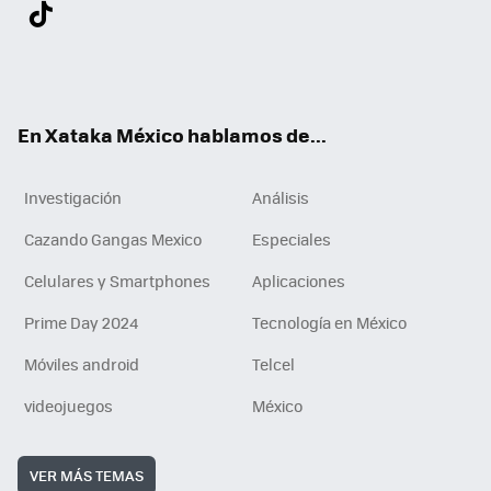
Twit
Fac
You
Inst
Tele
RSS
Flip
Link
ter
ebo
tub
agr
gra
boa
edI
Tikt
ok
e
am
m
rd
n
ok
En Xataka México hablamos de...
Investigación
Análisis
Cazando Gangas Mexico
Especiales
Celulares y Smartphones
Aplicaciones
Prime Day 2024
Tecnología en México
Móviles android
Telcel
videojuegos
México
VER MÁS TEMAS