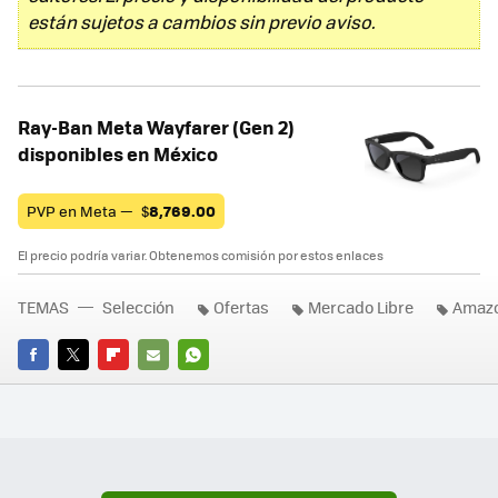
están sujetos a cambios sin previo aviso.
Ray-Ban Meta Wayfarer (Gen 2)
disponibles en México
PVP en Meta —
$
8,769.00
El precio podría variar. Obtenemos comisión por estos enlaces
TEMAS
Selección
Ofertas
Mercado Libre
Amazo
FACEBOOK
TWITTER
FLIPBOARD
E-
WHATSAPP
MAIL