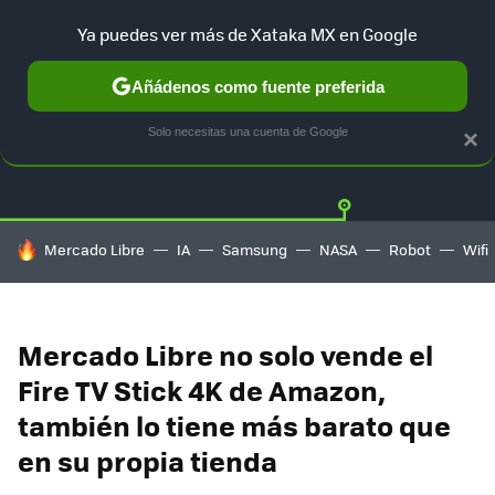
Ya puedes ver más de Xataka MX en Google
Añádenos como fuente preferida
OFERTAS
GUÍA DE COMPRAS
MERCADO LIBRE
AMAZON
Solo necesitas una cuenta de Google
×
HOY SE HABLA DE
Mercado Libre
IA
Samsung
NASA
Robot
Wifi
Mercado Libre no solo vende el
Fire TV Stick 4K de Amazon,
también lo tiene más barato que
en su propia tienda