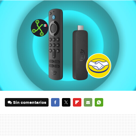
Sin comentarios
FACEBOOK
TWITTER
FLIPBOARD
E-
WHATSAPP
MAIL