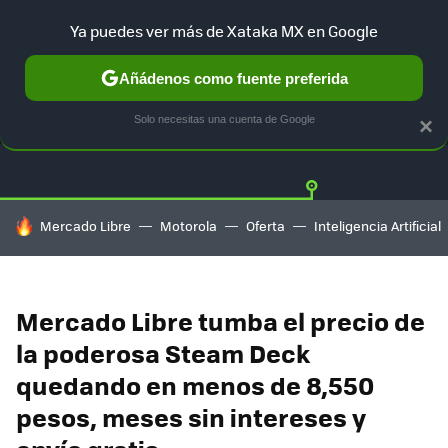
Ya puedes ver más de Xataka MX en Google
Añádenos como fuente preferida
OFERTAS
GUÍA DE COMPRAS
MERCADO LIBRE
AMAZON
Solo necesitas una cuenta de Google
×
HOY SE HABLA DE
Mercado Libre
Motorola
Oferta
Inteligencia Artificial
Mercado Libre tumba el precio de
la poderosa Steam Deck
quedando en menos de 8,550
pesos, meses sin intereses y