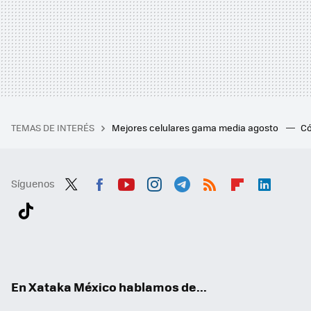
TEMAS DE INTERÉS
Mejores celulares gama media agosto
Có
Síguenos
Twit
Fac
You
Inst
Tele
RSS
Flip
Link
ter
ebo
tub
agr
gra
boa
edI
Tikt
ok
e
am
m
rd
n
ok
En Xataka México hablamos de...