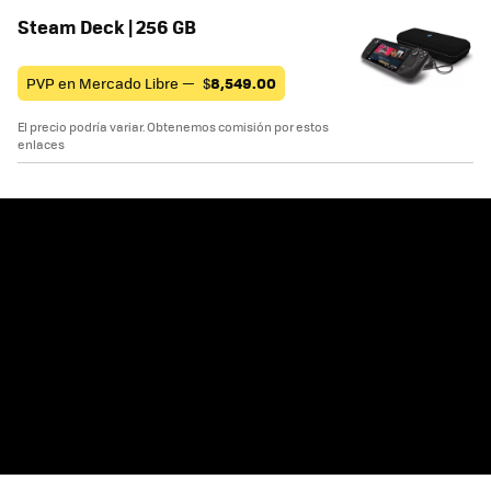
Steam Deck | 256 GB
PVP en Mercado Libre —
$
8,549.00
El precio podría variar. Obtenemos comisión por estos
enlaces