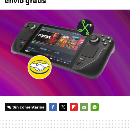
envío gratis
Sin comentarios
FACEBOOK
TWITTER
FLIPBOARD
E-
WHATSAPP
MAIL