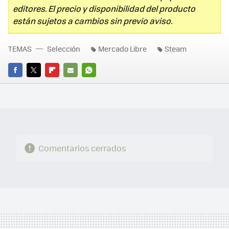
editores. El precio y disponibilidad del producto
están sujetos a cambios sin previo aviso.
TEMAS
Selección
Mercado Libre
Steam
FACEBOOK
TWITTER
FLIPBOARD
E-
WHATSAPP
MAIL
Comentarios cerrados