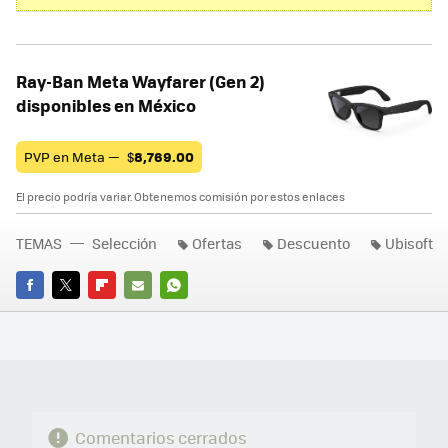
Ray-Ban Meta Wayfarer (Gen 2)
disponibles en México
PVP en Meta —
$
8,769.00
El precio podría variar. Obtenemos comisión por estos enlaces
TEMAS
Selección
Ofertas
Descuento
Ubisoft
FACEBOOK
TWITTER
FLIPBOARD
E-
WHATSAPP
MAIL
Comentarios cerrados