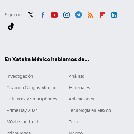
Síguenos
Twit
Fac
You
Inst
Tele
RSS
Flip
Link
ter
ebo
tub
agr
gra
boa
edI
Tikt
ok
e
am
m
rd
n
ok
En Xataka México hablamos de...
Investigación
Análisis
Cazando Gangas Mexico
Especiales
Celulares y Smartphones
Aplicaciones
Prime Day 2024
Tecnología en México
Móviles android
Telcel
videojuegos
México