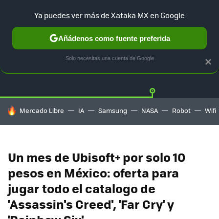
Ya puedes ver más de Xataka MX en Google
Añádenos como fuente preferida
OFERTAS
GUÍA DE COMPRAS
MERCADO LIBRE
AMAZON
Solo necesitas una cuenta de Google
×
HOY SE HABLA DE
Mercado Libre
IA
Samsung
NASA
Robot
Wifi
Un mes de Ubisoft+ por solo 10
pesos en México: oferta para
jugar todo el catalogo de
'Assassin's Creed', 'Far Cry' y