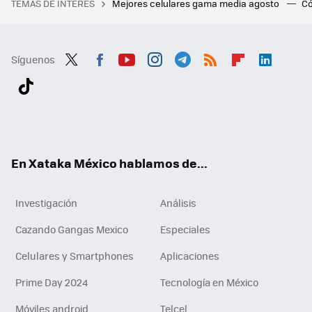
TEMAS DE INTERÉS
Mejores celulares gama media agosto
Có
Síguenos
Twit
Fac
You
Inst
Tele
RSS
Flip
Link
ter
ebo
tub
agr
gra
boa
edI
Tikt
ok
e
am
m
rd
n
ok
En Xataka México hablamos de...
Investigación
Análisis
Cazando Gangas Mexico
Especiales
Celulares y Smartphones
Aplicaciones
Prime Day 2024
Tecnología en México
Móviles android
Telcel