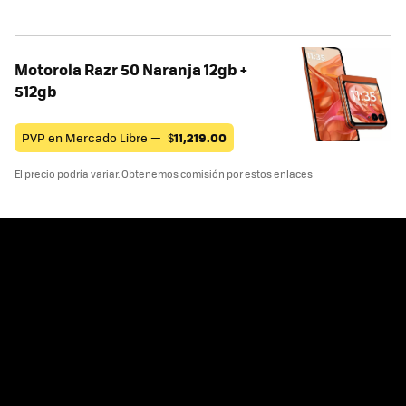
Motorola Razr 50 Naranja 12gb +
512gb
PVP en Mercado Libre —
$
11,219.00
El precio podría variar. Obtenemos comisión por estos enlaces