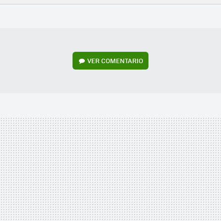
FACEBOOK
TWITTER
FLIPBOARD
E-
WHATSAPP
MAIL
VER
COMENTARIO