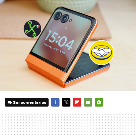
Sin comentarios
FACEBOOK
TWITTER
FLIPBOARD
E-
WHATSAPP
MAIL