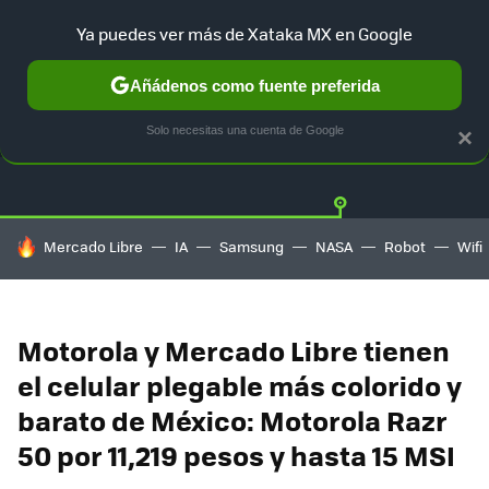
Ya puedes ver más de Xataka MX en Google
Añádenos como fuente preferida
OFERTAS
GUÍA DE COMPRAS
MERCADO LIBRE
AMAZON
Solo necesitas una cuenta de Google
×
HOY SE HABLA DE
Mercado Libre
IA
Samsung
NASA
Robot
Wifi
Motorola y Mercado Libre tienen
el celular plegable más colorido y
barato de México: Motorola Razr
50 por 11,219 pesos y hasta 15 MSI