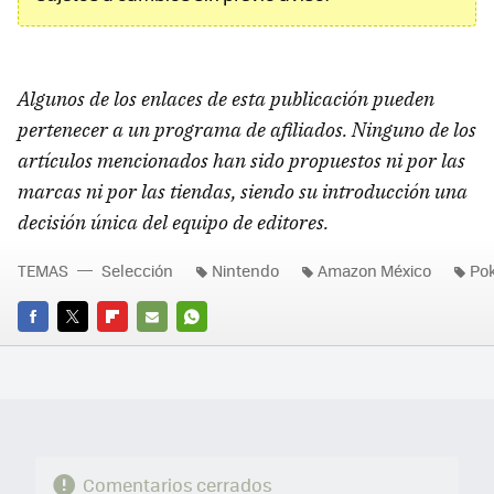
Algunos de los enlaces de esta publicación pueden
pertenecer a un programa de afiliados. Ninguno de los
artículos mencionados han sido propuestos ni por las
marcas ni por las tiendas, siendo su introducción una
decisión única del equipo de editores.
TEMAS
Selección
Nintendo
Amazon México
Po
FACEBOOK
TWITTER
FLIPBOARD
E-
WHATSAPP
MAIL
Comentarios cerrados