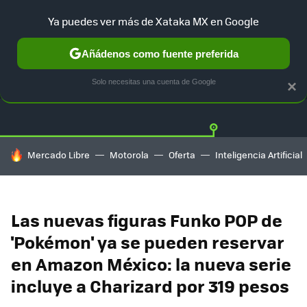
Ya puedes ver más de Xataka MX en Google
Añádenos como fuente preferida
OFERTAS
GUÍA DE COMPRAS
MERCADO LIBRE
AMAZON
Solo necesitas una cuenta de Google
×
HOY SE HABLA DE
Mercado Libre
Motorola
Oferta
Inteligencia Artificial
Las nuevas figuras Funko POP de
'Pokémon' ya se pueden reservar
en Amazon México: la nueva serie
incluye a Charizard por 319 pesos