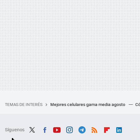
TEMAS DE INTERÉS
Mejores celulares gama media agosto
Có
Síguenos
Twit
Fac
You
Inst
Tele
RSS
Flip
Link