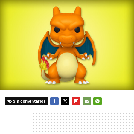
Sin comentarios
FACEBOOK
TWITTER
FLIPBOARD
E-
WHATSAPP
MAIL