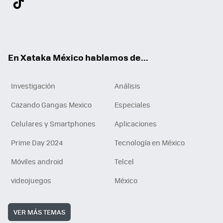
ter
ebo
tub
agr
gra
boa
edI
Tikt
ok
e
am
m
rd
n
ok
En Xataka México hablamos de...
Investigación
Análisis
Cazando Gangas Mexico
Especiales
Celulares y Smartphones
Aplicaciones
Prime Day 2024
Tecnología en México
Móviles android
Telcel
videojuegos
México
VER MÁS TEMAS