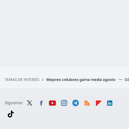
TEMAS DE INTERÉS
Mejores celulares gama media agosto
Có
Síguenos
Twit
Fac
You
Inst
Tele
RSS
Flip
Link
ter
ebo
tub
agr
gra
boa
edI
Tikt