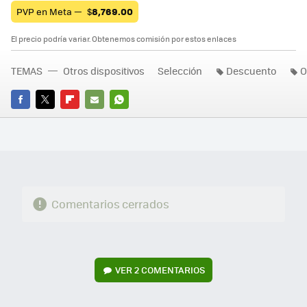
PVP en Meta —
$
8,769.00
El precio podría variar. Obtenemos comisión por estos enlaces
TEMAS
Otros dispositivos
Selección
Descuento
O
FACEBOOK
TWITTER
FLIPBOARD
E-
WHATSAPP
MAIL
Comentarios cerrados
VER
2 COMENTARIOS