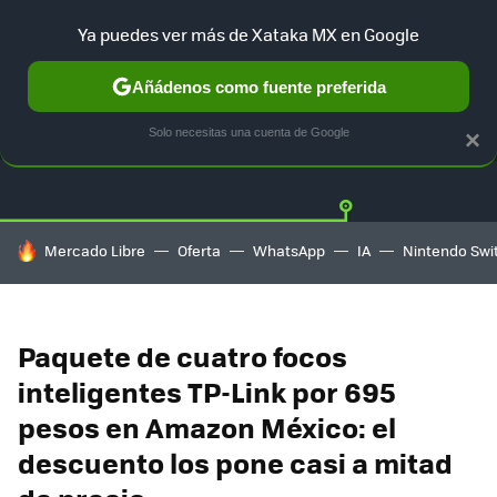
Ya puedes ver más de Xataka MX en Google
Añádenos como fuente preferida
OFERTAS
GUÍA DE COMPRAS
MERCADO LIBRE
AMAZON
Solo necesitas una cuenta de Google
×
HOY SE HABLA DE
Mercado Libre
Oferta
WhatsApp
IA
Nintendo Swi
Paquete de cuatro focos
inteligentes TP-Link por 695
pesos en Amazon México: el
descuento los pone casi a mitad