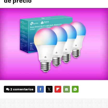
de precio
2 comentarios
FACEBOOK
TWITTER
FLIPBOARD
E-
WHATSAPP
MAIL