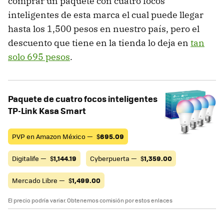
comprar un paquete con cuatro focos
inteligentes de esta marca el cual puede llegar
hasta los 1,500 pesos en nuestro país, pero el
descuento que tiene en la tienda lo deja en
tan
solo 695 pesos
.
Paquete de cuatro focos inteligentes
TP-Link Kasa Smart
PVP en Amazon México —
$
695.09
Digitalife —
$
1,144.19
Cyberpuerta —
$
1,359.00
Mercado Libre —
$
1,499.00
El precio podría variar. Obtenemos comisión por estos enlaces