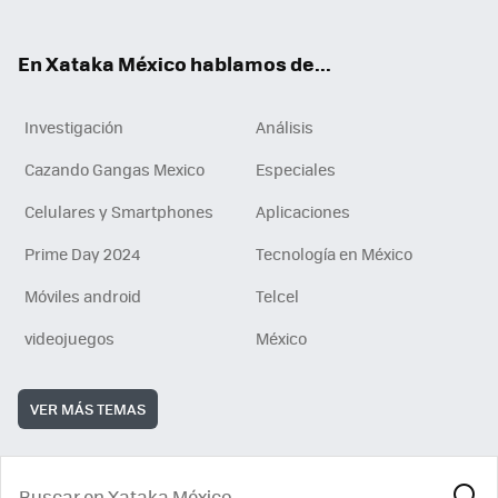
ok
e
am
m
rd
n
ok
En Xataka México hablamos de...
Investigación
Análisis
Cazando Gangas Mexico
Especiales
Celulares y Smartphones
Aplicaciones
Prime Day 2024
Tecnología en México
Móviles android
Telcel
videojuegos
México
VER MÁS TEMAS