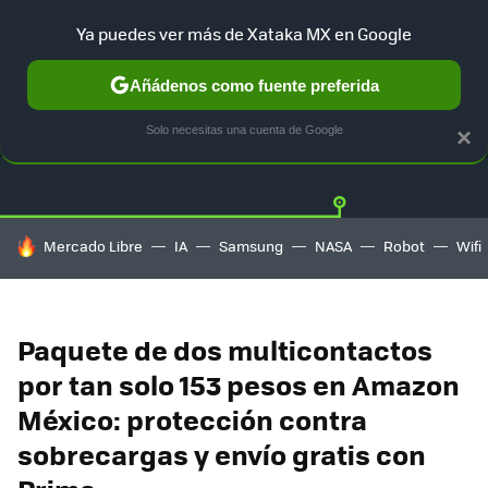
Ya puedes ver más de Xataka MX en Google
Añádenos como fuente preferida
OFERTAS
GUÍA DE COMPRAS
MERCADO LIBRE
AMAZON
Solo necesitas una cuenta de Google
×
HOY SE HABLA DE
Mercado Libre
IA
Samsung
NASA
Robot
Wifi
Paquete de dos multicontactos
por tan solo 153 pesos en Amazon
México: protección contra
sobrecargas y envío gratis con