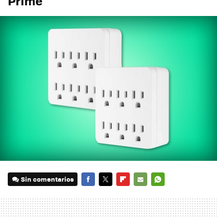
Prime
Sin comentarios
FACEBOOK
TWITTER
FLIPBOARD
E-
WHATSAPP
MAIL