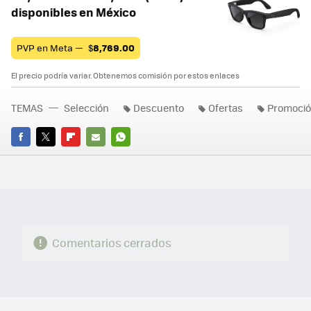
disponibles en México
PVP en Meta —
$
8,769.00
El precio podría variar. Obtenemos comisión por estos enlaces
TEMAS
Selección
Descuento
Ofertas
Promoci
FACEBOOK
TWITTER
FLIPBOARD
E-
WHATSAPP
MAIL
Comentarios cerrados