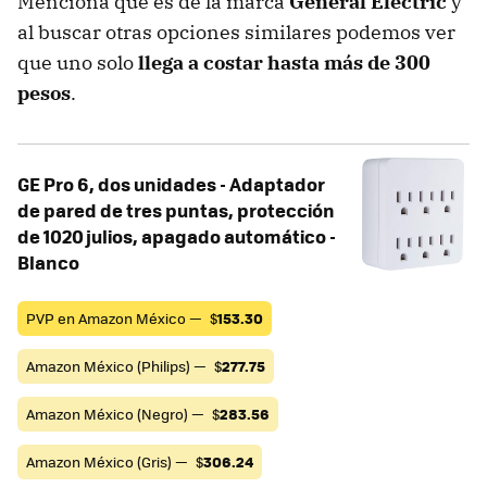
Menciona que es de la marca
General Electric
y
al buscar otras opciones similares podemos ver
que uno solo
llega a costar hasta más de 300
pesos
.
GE Pro 6, dos unidades - Adaptador
de pared de tres puntas, protección
de 1020 julios, apagado automático -
Blanco
PVP en Amazon México —
$
153.30
Amazon México (Philips) —
$
277.75
Amazon México (Negro) —
$
283.56
Amazon México (Gris) —
$
306.24