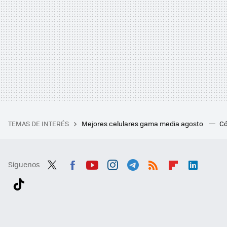
TEMAS DE INTERÉS
Mejores celulares gama media agosto
Có
Síguenos
Twit
Fac
You
Inst
Tele
RSS
Flip
Link
ter
ebo
tub
agr
gra
boa
edI
Tikt
ok
e
am
m
rd
n
ok