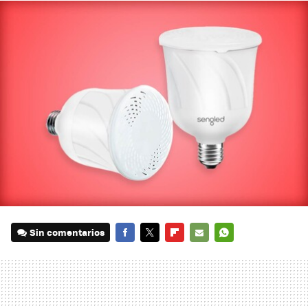
Sin comentarios
FACEBOOK
TWITTER
FLIPBOARD
E-
WHATSAPP
MAIL