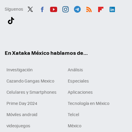
Síguenos
Twit
Fac
You
Inst
Tele
RSS
Flip
Link
ter
ebo
tub
agr
gra
boa
edI
Tikt
ok
e
am
m
rd
n
ok
En Xataka México hablamos de...
Investigación
Análisis
Cazando Gangas Mexico
Especiales
Celulares y Smartphones
Aplicaciones
Prime Day 2024
Tecnología en México
Móviles android
Telcel
videojuegos
México