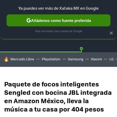
Ya puedes ver más de Xataka MX en Google
Añádenos como fuente preferida
OFERTAS
GUÍA DE COMPRAS
MERCADO LIBRE
AMAZON
Solo necesitas una cuenta de Google
×
HOY SE HABLA DE
Mercado Libre
Playstation
Samsung
Xiaomi
LG
Paquete de focos inteligentes
Sengled con bocina JBL integrada
en Amazon México, lleva la
música a tu casa por 404 pesos