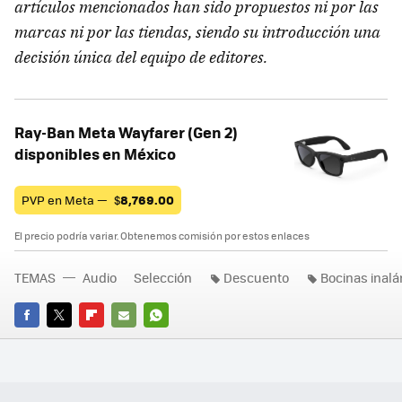
artículos mencionados han sido propuestos ni por las
marcas ni por las tiendas, siendo su introducción una
decisión única del equipo de editores.
Ray-Ban Meta Wayfarer (Gen 2)
disponibles en México
PVP en Meta —
$
8,769.00
El precio podría variar. Obtenemos comisión por estos enlaces
TEMAS
Audio
Selección
Descuento
Bocinas inal
FACEBOOK
TWITTER
FLIPBOARD
E-
WHATSAPP
MAIL