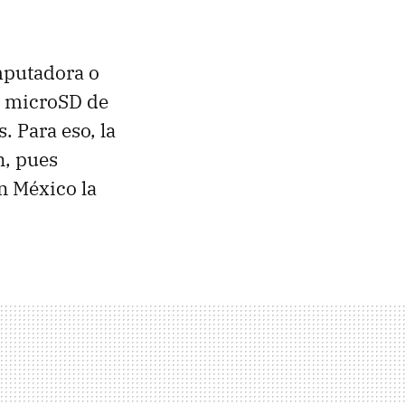
omputadora o
a microSD de
. Para eso, la
n, pues
n México la