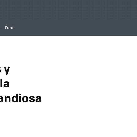
Ford
 y
la
andiosa