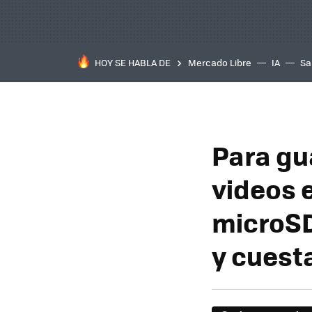
HOY SE HABLA DE
Mercado Libre
IA
Sa
Para gu
videos 
microSD
y cuest