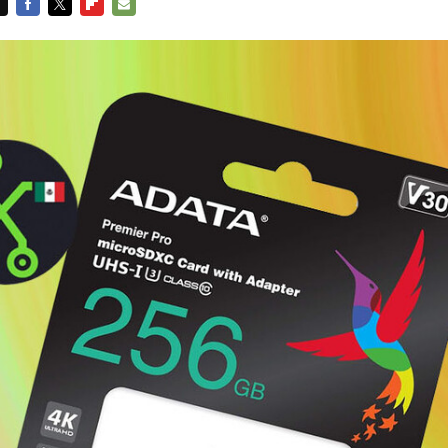
FACEBOOK
TWITTER
FLIPBOARD
E-
MAIL