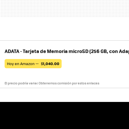
ADATA - Tarjeta de Memoria microSD (256 GB, con Ada
Hoy en Amazon —
$
1,040.00
El precio podría variar. Obtenemos comisión por estos enlaces