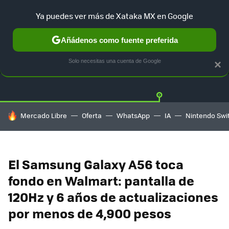
Ya puedes ver más de Xataka MX en Google
Añádenos como fuente preferida
OFERTAS
GUÍA DE COMPRAS
MERCADO LIBRE
AMAZON
Solo necesitas una cuenta de Google
×
HOY SE HABLA DE
Mercado Libre
Oferta
WhatsApp
IA
Nintendo Swi
El Samsung Galaxy A56 toca
fondo en Walmart: pantalla de
120Hz y 6 años de actualizaciones
por menos de 4,900 pesos