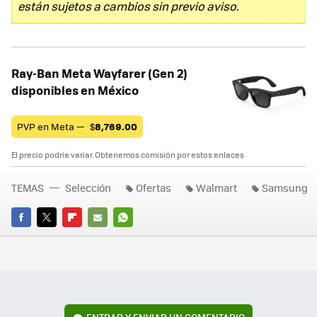
están sujetos a cambios sin previo aviso.
Ray-Ban Meta Wayfarer (Gen 2)
disponibles en México
PVP en Meta —
$
8,769.00
El precio podría variar. Obtenemos comisión por estos enlaces
TEMAS
Selección
Ofertas
Walmart
Samsung
FACEBOOK
TWITTER
FLIPBOARD
E-
WHATSAPP
MAIL
ENTRAR Y ENVIAR UN COMENTARIO