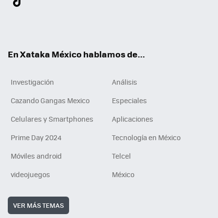
ter
ebo
tub
agr
gra
boa
edI
Tikt
ok
e
am
m
rd
n
ok
En Xataka México hablamos de...
Investigación
Análisis
Cazando Gangas Mexico
Especiales
Celulares y Smartphones
Aplicaciones
Prime Day 2024
Tecnología en México
Móviles android
Telcel
videojuegos
México
VER MÁS TEMAS