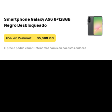
Smartphone Galaxy A56 8+128GB
Negro Desbloqueado
PVP en Walmart —
$
5,399.00
El precio podría variar. Obtenemos comisión por estos enlaces