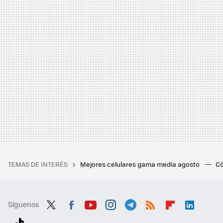
TEMAS DE INTERÉS
Mejores celulares gama media agosto
Có
Síguenos
Twit
Fac
You
Inst
Tele
RSS
Flip
Link