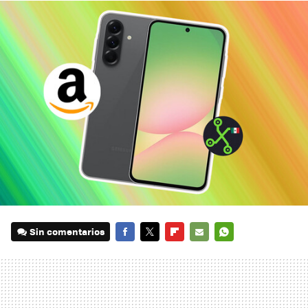
Sin comentarios
FACEBOOK
TWITTER
FLIPBOARD
E-
WHATSAPP
MAIL