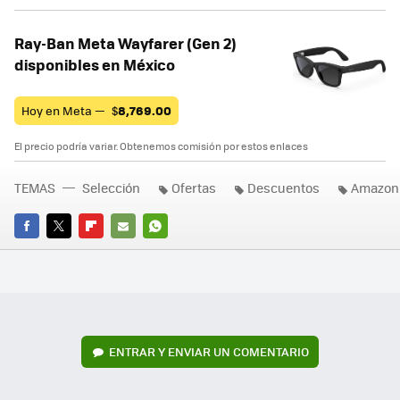
Ray-Ban Meta Wayfarer (Gen 2)
disponibles en México
Hoy en Meta —
$
8,769.00
El precio podría variar. Obtenemos comisión por estos enlaces
TEMAS
Selección
Ofertas
Descuentos
Amazon
FACEBOOK
TWITTER
FLIPBOARD
E-
WHATSAPP
MAIL
ENTRAR Y ENVIAR UN COMENTARIO