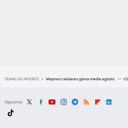
TEMAS DE INTERÉS
Mejores celulares gama media agosto
Có
Síguenos
Twit
Fac
You
Inst
Tele
RSS
Flip
Link
ter
ebo
tub
agr
gra
boa
edI
Tikt