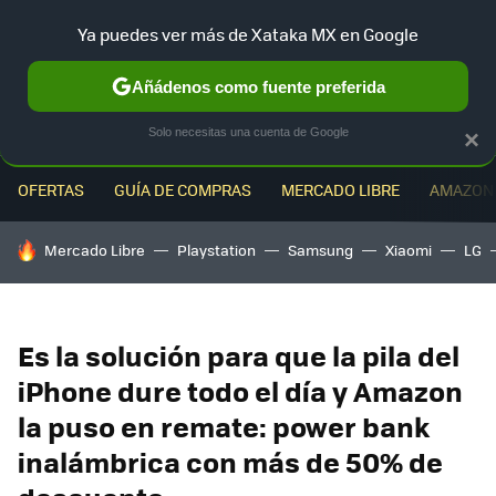
Ya puedes ver más de Xataka MX en Google
MENÚ
NUEVO
Añádenos como fuente preferida
Solo necesitas una cuenta de Google
×
OFERTAS
GUÍA DE COMPRAS
MERCADO LIBRE
AMAZON
HOY SE HABLA DE
Mercado Libre
Playstation
Samsung
Xiaomi
LG
Es la solución para que la pila del
iPhone dure todo el día y Amazon
la puso en remate: power bank
inalámbrica con más de 50% de