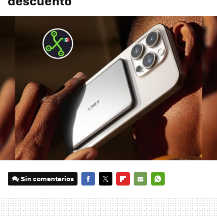
descuento
Sin comentarios
FACEBOOK
TWITTER
FLIPBOARD
E-
WHATSAPP
MAIL