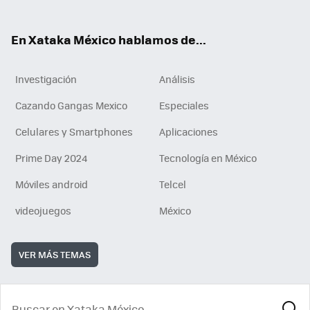
ok
e
am
m
rd
n
ok
En Xataka México hablamos de...
Investigación
Análisis
Cazando Gangas Mexico
Especiales
Celulares y Smartphones
Aplicaciones
Prime Day 2024
Tecnología en México
Móviles android
Telcel
videojuegos
México
VER MÁS TEMAS