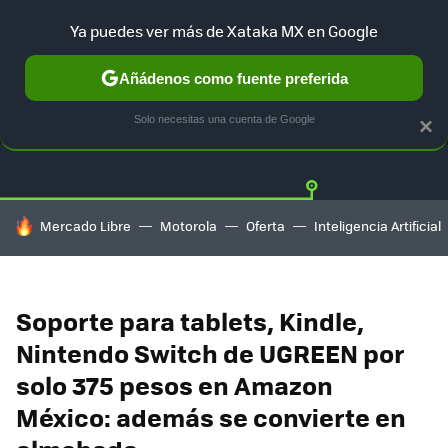
Ya puedes ver más de Xataka MX en Google
Añádenos como fuente preferida
OFERTAS
GUÍA DE COMPRAS
MERCADO LIBRE
AMAZON
Solo necesitas una cuenta de Google
×
HOY SE HABLA DE
Mercado Libre
Motorola
Oferta
Inteligencia Artificial
Soporte para tablets, Kindle,
Nintendo Switch de UGREEN por
solo 375 pesos en Amazon
México: además se convierte en