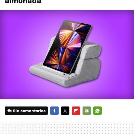
almohada
Sin comentarios
FACEBOOK
TWITTER
FLIPBOARD
E-
WHATSAPP
MAIL