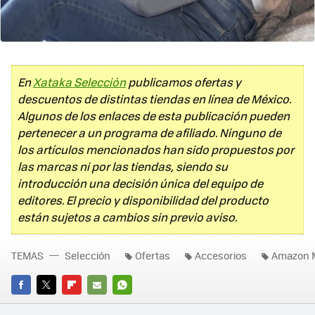
En
Xataka Selección
publicamos ofertas y
descuentos de distintas tiendas en línea de México.
Algunos de los enlaces de esta publicación pueden
pertenecer a un programa de afiliado. Ninguno de
los artículos mencionados han sido propuestos por
las marcas ni por las tiendas, siendo su
introducción una decisión única del equipo de
editores. El precio y disponibilidad del producto
están sujetos a cambios sin previo aviso.
TEMAS
Selección
Ofertas
Accesorios
Amazon 
FACEBOOK
TWITTER
FLIPBOARD
E-
WHATSAPP