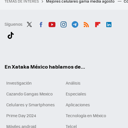
TEMAS DE INTERÉS
Mejores celulares gama media agosto
Có
Síguenos
Twit
Fac
You
Inst
Tele
RSS
Flip
Link
ter
ebo
tub
agr
gra
boa
edI
Tikt
ok
e
am
m
rd
n
ok
En Xataka México hablamos de...
Investigación
Análisis
Cazando Gangas Mexico
Especiales
Celulares y Smartphones
Aplicaciones
Prime Day 2024
Tecnología en México
Móviles android
Telcel