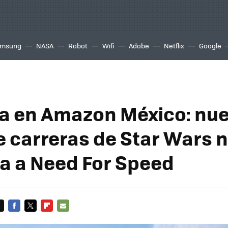
msung
NASA
Robot
Wifi
Adobe
Netflix
Google
a en Amazon México: nu
e carreras de Star Wars 
a a Need For Speed
FACEBOOK
TWITTER
FLIPBOARD
E-