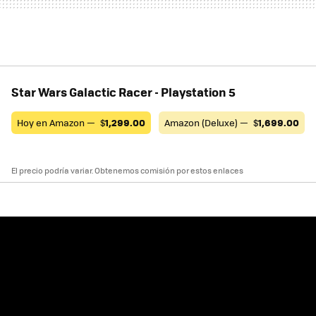
Star Wars Galactic Racer - Playstation 5
Hoy en Amazon —
$
1,299.00
Amazon (Deluxe) —
$
1,699.00
El precio podría variar. Obtenemos comisión por estos enlaces