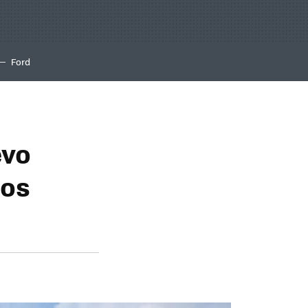
Ford
evo
nos