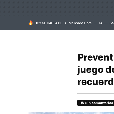
HOY SE HABLA DE
Mercado Libre
IA
Sa
Prevent
juego d
recuerd
Sin comentarios