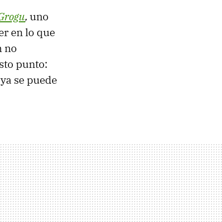
 Grogu
,
uno
er en lo que
n no
sto punto:
 ya se puede