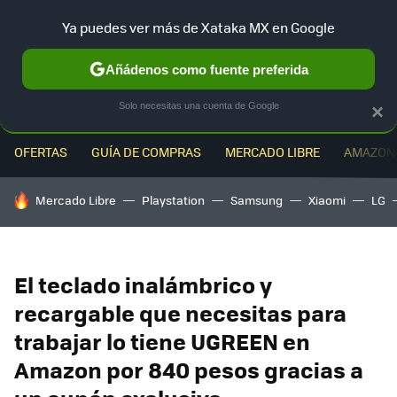
Ya puedes ver más de Xataka MX en Google
MENÚ
NUEVO
Añádenos como fuente preferida
Solo necesitas una cuenta de Google
×
OFERTAS
GUÍA DE COMPRAS
MERCADO LIBRE
AMAZON
HOY SE HABLA DE
Mercado Libre
Playstation
Samsung
Xiaomi
LG
El teclado inalámbrico y
recargable que necesitas para
trabajar lo tiene UGREEN en
Amazon por 840 pesos gracias a