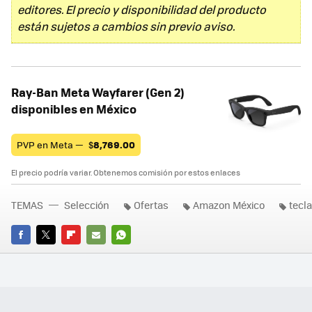
editores. El precio y disponibilidad del producto
están sujetos a cambios sin previo aviso.
Ray-Ban Meta Wayfarer (Gen 2)
disponibles en México
PVP en Meta —
$
8,769.00
El precio podría variar. Obtenemos comisión por estos enlaces
TEMAS
Selección
Ofertas
Amazon México
tecl
FACEBOOK
TWITTER
FLIPBOARD
E-
WHATSAPP
MAIL