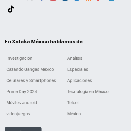
Twit
Fac
You
Inst
Tele
RSS
Flip
Link
ter
ebo
tub
agr
gra
boa
edI
Tikt
ok
e
am
m
rd
n
ok
En Xataka México hablamos de...
Investigación
Análisis
Cazando Gangas Mexico
Especiales
Celulares y Smartphones
Aplicaciones
Prime Day 2024
Tecnología en México
Móviles android
Telcel
videojuegos
México