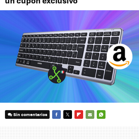
un cupón exclusivo
Sin comentarios
FACEBOOK
TWITTER
FLIPBOARD
E-
WHATSAPP
MAIL