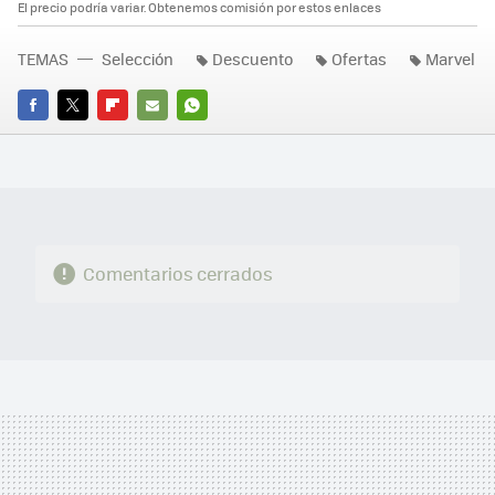
El precio podría variar. Obtenemos comisión por estos enlaces
TEMAS
Selección
Descuento
Ofertas
Marvel
FACEBOOK
TWITTER
FLIPBOARD
E-
WHATSAPP
MAIL
Comentarios cerrados