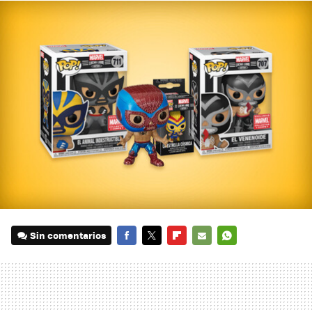
Sin comentarios
FACEBOOK
TWITTER
FLIPBOARD
E-
WHATSAPP
MAIL