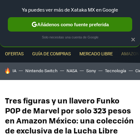
Ya puedes ver más de Xataka MX en Google
MENÚ
NUEVO
Añádenos como fuente preferida
Solo necesitas una cuenta de Google
×
OFERTAS
GUÍA DE COMPRAS
MERCADO LIBRE
AMAZON
HOY SE HABLA DE
IA
Nintendo Switch
NASA
Sony
Tecnología
Ci
Tres figuras y un llavero Funko
POP de Marvel por solo 323 pesos
en Amazon México: una colección
de exclusiva de la Lucha Libre