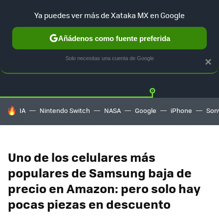
Ya puedes ver más de Xataka MX en Google
Añádenos como fuente preferida
OFERTAS
GUÍA DE COMPRAS
MERCADO LIBRE
AMAZON
Solo necesitas una cuenta de Google
×
HOY SE HABLA DE
IA
Nintendo Switch
NASA
Google
iPhone
Son
Uno de los celulares más
populares de Samsung baja de
precio en Amazon: pero solo hay
pocas piezas en descuento