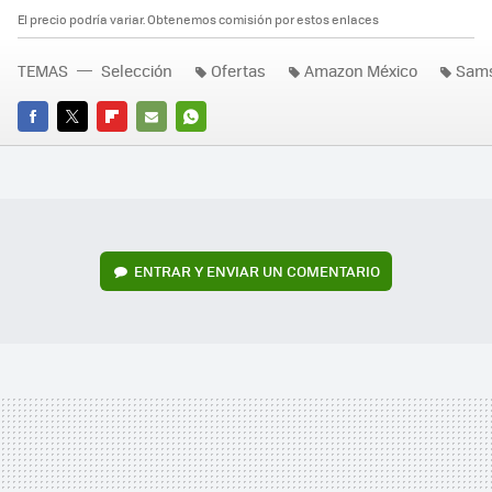
El precio podría variar. Obtenemos comisión por estos enlaces
TEMAS
Selección
Ofertas
Amazon México
Sam
FACEBOOK
TWITTER
FLIPBOARD
E-
WHATSAPP
MAIL
ENTRAR Y ENVIAR UN COMENTARIO