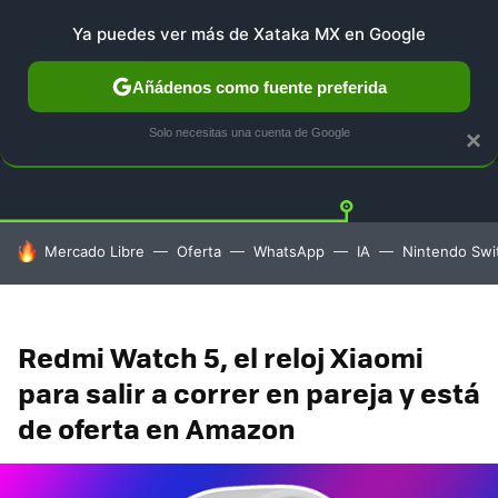
Ya puedes ver más de Xataka MX en Google
Añádenos como fuente preferida
OFERTAS
GUÍA DE COMPRAS
MERCADO LIBRE
AMAZ
Solo necesitas una cuenta de Google
×
HOY SE HABLA DE
Mercado Libre
Oferta
WhatsApp
IA
Nintendo Swi
Redmi Watch 5, el reloj Xiaomi
para salir a correr en pareja y está
de oferta en Amazon