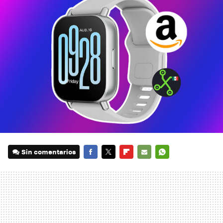
Sin comentarios
FACEBOOK
TWITTER
FLIPBOARD
E-
WHATSAPP
MAIL