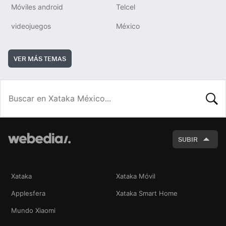
Móviles android
Telcel
videojuegos
México
VER MÁS TEMAS
BUSCA
SUBIR
Xataka
Xataka Móvil
Applesfera
Xataka Smart Home
Mundo Xiaomi