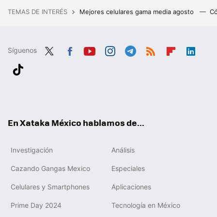
TEMAS DE INTERÉS
Mejores celulares gama media agosto
Có
Síguenos
Twit
Fac
You
Inst
Tele
RSS
Flip
Link
ter
ebo
tub
agr
gra
boa
edIn
Tikt
ok
e
am
m
rd
ok
En Xataka México hablamos de...
Investigación
Análisis
Cazando Gangas Mexico
Especiales
Celulares y Smartphones
Aplicaciones
Prime Day 2024
Tecnología en México