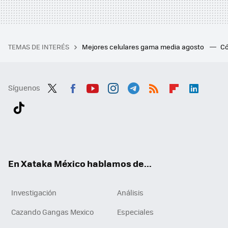
TEMAS DE INTERÉS
Mejores celulares gama media agosto
Có
Síguenos
Twit
Fac
You
Inst
Tele
RSS
Flip
Link
ter
ebo
tub
agr
gra
boa
edI
Tikt
ok
e
am
m
rd
n
ok
En Xataka México hablamos de...
Investigación
Análisis
Cazando Gangas Mexico
Especiales