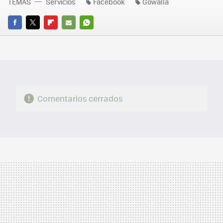
TEMAS
Servicios
Facebook
Gowalla
FACEBOOK
TWITTER
FLIPBOARD
E-
WHATSAPP
MAIL
Comentarios cerrados