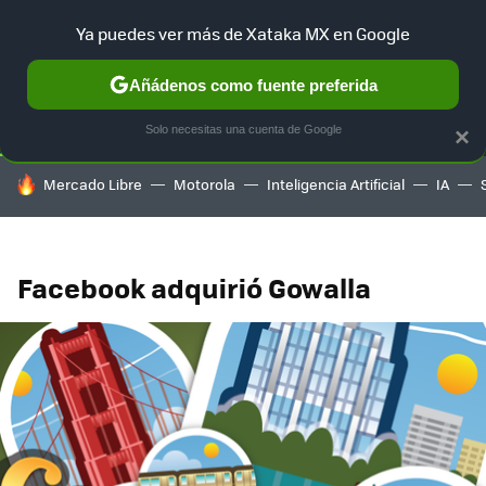
Ya puedes ver más de Xataka MX en Google
SELECCIÓN
GAMING
HOME
AUTO
TERRITORIO SAM
Añádenos como fuente preferida
Solo necesitas una cuenta de Google
×
HOY SE HABLA DE
Mercado Libre
Motorola
Inteligencia Artificial
IA
Facebook adquirió Gowalla