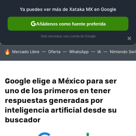
Ya puedes ver más de Xataka MX en Google
SELECCIÓN
GAMING
HOME
AUTO
TERRITORIO 
Añádenos como fuente preferida
Solo necesitas una cuenta de Google
×
HOY SE HABLA DE
Mercado Libre
Oferta
WhatsApp
IA
Nintendo Swi
Google elige a México para ser
uno de los primeros en tener
respuestas generadas por
inteligencia artificial desde su
buscador