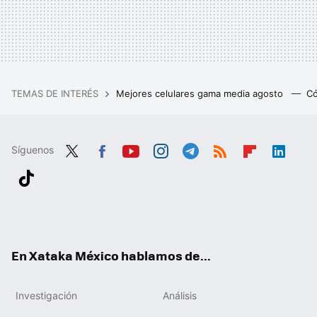
TEMAS DE INTERÉS
Mejores celulares gama media agosto
Có
Síguenos
Twit
Fac
You
Inst
Tele
RSS
Flip
Link
ter
ebo
tub
agr
gra
boa
edIn
Tikt
ok
e
am
m
rd
ok
En Xataka México hablamos de...
Investigación
Análisis