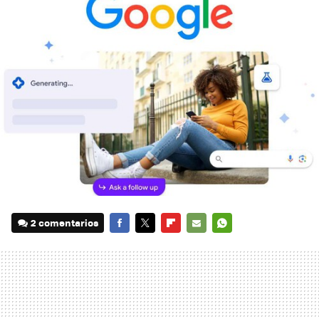
2 comentarios
FACEBOOK
TWITTER
FLIPBOARD
E-
WHATSAPP
MAIL