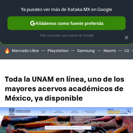
Ya puedes ver más de Xataka MX en Google
SELECCIÓN
GAMING
HOME
AUTO
TERRITORIO SAM
Añádenos como fuente preferida
Solo necesitas una cuenta de Google
×
HOY SE HABLA DE
Mercado Libre
Playstation
Samsung
Xiaomi
LG
Toda la UNAM en línea, uno de los
mayores acervos académicos de
México, ya disponible