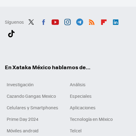
Síguenos
Twit
Fac
You
Inst
Tele
RSS
Flip
Link
ter
ebo
tub
agr
gra
boa
edI
Tikt
ok
e
am
m
rd
n
ok
En Xataka México hablamos de...
Investigación
Análisis
Cazando Gangas Mexico
Especiales
Celulares y Smartphones
Aplicaciones
Prime Day 2024
Tecnología en México
Móviles android
Telcel