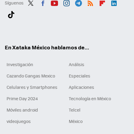
Síguenos
Twit
Fac
You
Inst
Tele
RSS
Flip
Link
ter
ebo
tub
agr
gra
boa
edI
Tikt
ok
e
am
m
rd
n
ok
En Xataka México hablamos de...
Investigación
Análisis
Cazando Gangas Mexico
Especiales
Celulares y Smartphones
Aplicaciones
Prime Day 2024
Tecnología en México
Móviles android
Telcel
videojuegos
México