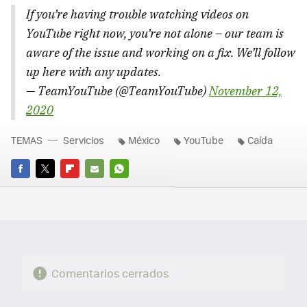
If you’re having trouble watching videos on
YouTube right now, you’re not alone – our team is
aware of the issue and working on a fix. We’ll follow
up here with any updates.
— TeamYouTube (@TeamYouTube)
November 12,
2020
TEMAS
Servicios
México
YouTube
Caída
FACEBOOK
TWITTER
FLIPBOARD
E-
WHATSAPP
MAIL
Comentarios cerrados