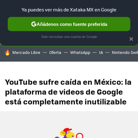
Ya puedes ver más de Xataka MX en Google
SELECCIÓN
GAMING
HOME
AUTO
TERRITORIO SAM
Añádenos como fuente preferida
Solo necesitas una cuenta de Google
×
HOY SE HABLA DE
Mercado Libre
Oferta
WhatsApp
IA
Nintendo Swi
YouTube sufre caída en México: la
plataforma de videos de Google
está completamente inutilizable