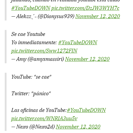
#YouTubeDOWN
pic.twitter.com/DzJW3WYH7c
— Alekzzˎˊ˗ (@Dionysus939)
November 12, 2020
Se cae Youtube
Yo inmediatamente:
#YouTubeDOWN
pic.twitter.com/Sww1272FIN
— Amy (@amysmassiri)
November 12, 2020
YouTube: *se cae*
Twitter: *pánico*
Las oficinas de YouTube:
#YouTubeDOWN
pic.twitter.com/WNRIA3uu5v
— Nexo (@Nexo2d)
November 12, 2020