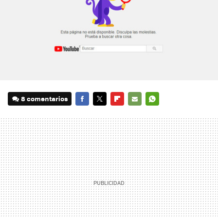
8 comentarios
FACEBOOK
TWITTER
FLIPBOARD
E-
WHATSAPP
MAIL