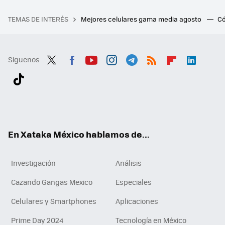
TEMAS DE INTERÉS
Mejores celulares gama media agosto
Có
Síguenos
Twit
Fac
You
Inst
Tele
RSS
Flip
Link
ter
ebo
tub
agr
gra
boa
edI
Tikt
ok
e
am
m
rd
n
ok
En Xataka México hablamos de...
Investigación
Análisis
Cazando Gangas Mexico
Especiales
Celulares y Smartphones
Aplicaciones
Prime Day 2024
Tecnología en México