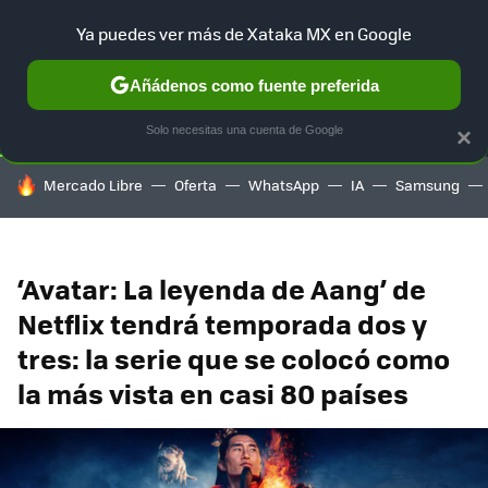
Ya puedes ver más de Xataka MX en Google
SELECCIÓN
GAMING
HOME
AUTO
TERRITORIO SAM
Añádenos como fuente preferida
Solo necesitas una cuenta de Google
×
HOY SE HABLA DE
Mercado Libre
Oferta
WhatsApp
IA
Samsung
‘Avatar: La leyenda de Aang’ de
Netflix tendrá temporada dos y
tres: la serie que se colocó como
la más vista en casi 80 países