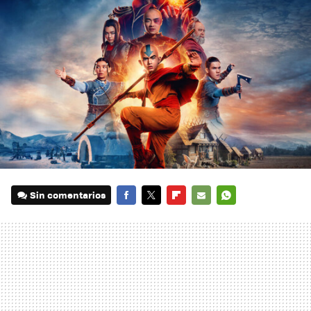
Sin comentarios
FACEBOOK
TWITTER
FLIPBOARD
E-
WHATSAPP
MAIL