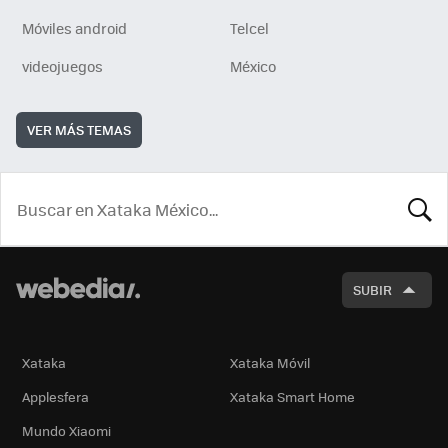
Móviles android
Telcel
videojuegos
México
VER MÁS TEMAS
BUSCA
SUBIR
Xataka
Xataka Móvil
Applesfera
Xataka Smart Home
Mundo Xiaomi