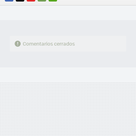
FACEBOOK
TWITTER
FLIPBOARD
E-
WHATSAPP
MAIL
Comentarios cerrados