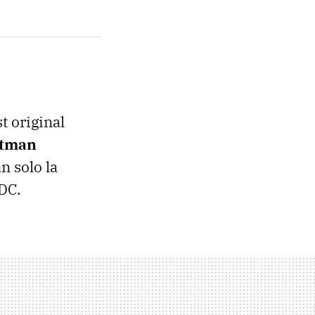
t original
atman
an solo la
 DC.