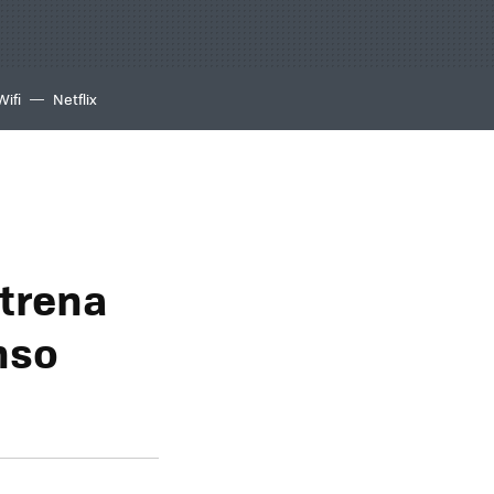
Wifi
Netflix
strena
nso