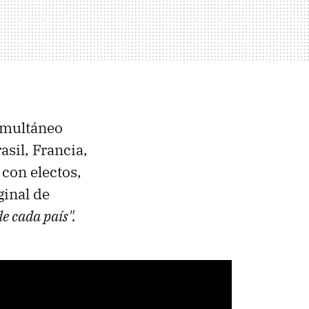
imultáneo
sil, Francia,
con electos,
ginal de
de cada país".