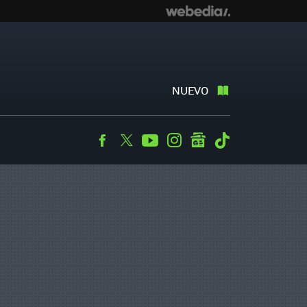
NUEVO
Facebook
Twitter
Youtube
Instagram
googlenews
Tiktok