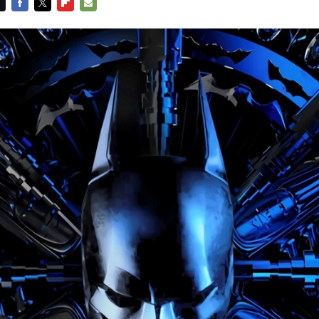
FACEBOOK
TWITTER
FLIPBOARD
E-
MAIL