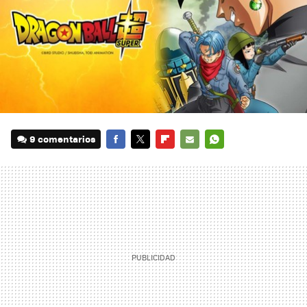
9 comentarios
FACEBOOK
TWITTER
FLIPBOARD
E-
WHATSAPP
MAIL