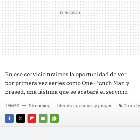
En ese servicio tuvimos la oportunidad de ver
por primera vez series como One-Punch Man y
Erased, una lástima que se acabará el servicio.
TEMAS
Streaming
Literatura, comics y juegos
Crunchy
FACEBOOK
TWITTER
FLIPBOARD
E-
WHATSAPP
MAIL