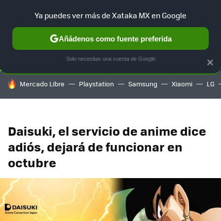
Ya puedes ver más de Xataka MX en Google
SELECCIÓN
GAMING
HOME
AUTO
TERRITORIO SAM
Añádenos como fuente preferida
Solo necesitas una cuenta de Google
×
HOY SE HABLA DE
Mercado Libre
Playstation
Samsung
Xiaomi
LG
Daisuki, el servicio de anime dice
adiós, dejará de funcionar en
octubre