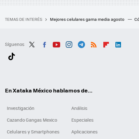
TEMAS DE INTERÉS
Mejores celulares gama media agosto
Có
Síguenos
Twit
Fac
You
Inst
Tele
RSS
Flip
Link
ter
ebo
tub
agr
gra
boa
edI
Tikt
ok
e
am
m
rd
n
ok
En Xataka México hablamos de...
Investigación
Análisis
Cazando Gangas Mexico
Especiales
Celulares y Smartphones
Aplicaciones