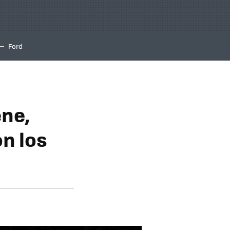
Ford
ene,
n los