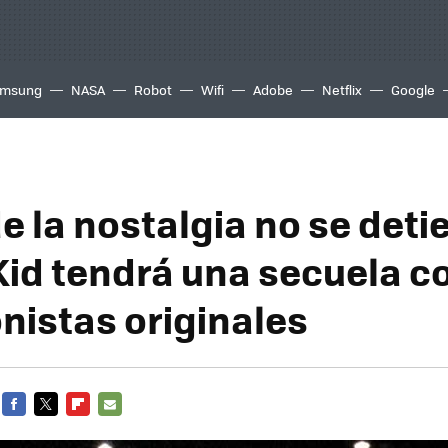
msung
NASA
Robot
Wifi
Adobe
Netflix
Google
de la nostalgia no se deti
Kid tendrá una secuela co
nistas originales
FACEBOOK
TWITTER
FLIPBOARD
E-