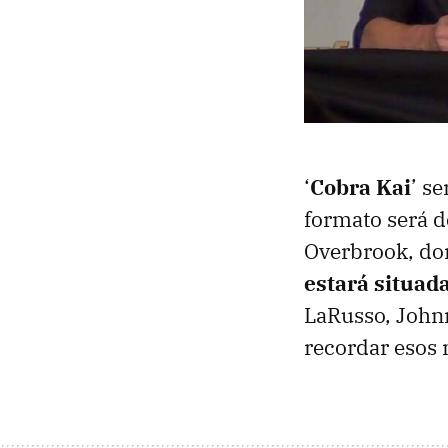
‘
Cobra Kai
’ s
formato será d
Overbrook, don
estará situad
LaRusso, Johnn
recordar esos