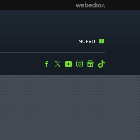
NUEVO
Facebook
Twitter
Youtube
Instagram
googlenews
Tiktok