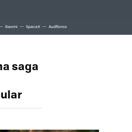
Xiaomi
SpaceX
Audífonos
una saga
ular