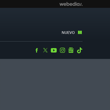
NUEVO
Facebook
Twitter
Youtube
Instagram
googlenews
Tiktok