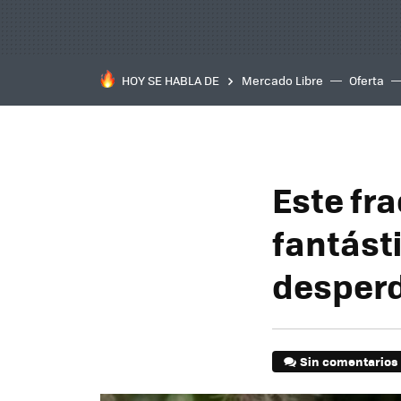
HOY SE HABLA DE
Mercado Libre
Oferta
Este fr
fantást
desperd
Sin comentarios