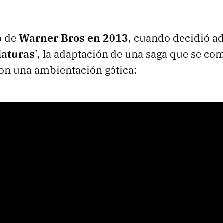
o de
Warner Bros en 2013
, cuando decidió ad
iaturas
’, la adaptación de una saga que se c
con una ambientación gótica: