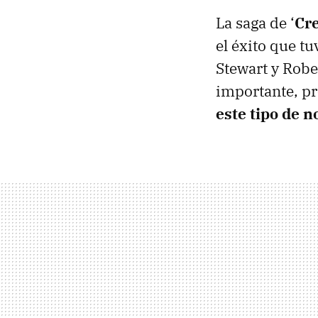
La saga de ‘
Cr
el éxito que tu
Stewart y Robe
importante, p
este tipo de n