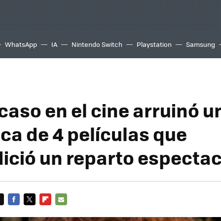
WhatsApp
IA
Nintendo Switch
Playstation
Samsung
acaso en el cine arruinó 
ica de 4 películas que
ició un reparto espectac
FACEBOOK
TWITTER
FLIPBOARD
E-