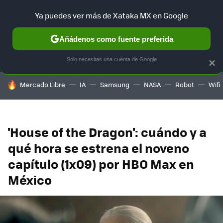
Ya puedes ver más de Xataka MX en Google
MENÚ
NUEVO
Añádenos como fuente preferida
SELECCIÓN
GAMING
HOME
AUTO
TERRITORIO SAM
Solo necesitas una cuenta de Google
×
HOY SE HABLA DE
Mercado Libre
IA
Samsung
NASA
Robot
Wifi
'House of the Dragon': cuándo y a
qué hora se estrena el noveno
capítulo (1x09) por HBO Max en
México