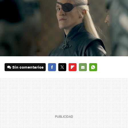
Sin comentarios
FACEBOOK
TWITTER
FLIPBOARD
E-
WHATSAPP
MAIL