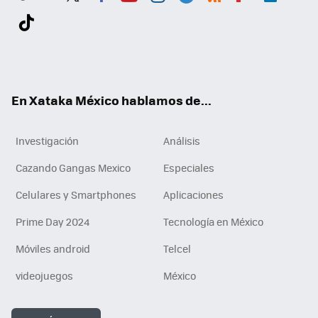
Twit
Fac
You
Inst
Tele
RSS
Flip
Link
ter
ebo
tub
agr
gra
boa
edI
Tikt
ok
e
am
m
rd
n
ok
En Xataka México hablamos de...
Investigación
Análisis
Cazando Gangas Mexico
Especiales
Celulares y Smartphones
Aplicaciones
Prime Day 2024
Tecnología en México
Móviles android
Telcel
videojuegos
México