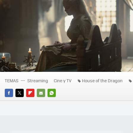
TEMAS
Streaming
Cine y TV
House of the Dragon
FACEBOOK
TWITTER
FLIPBOARD
E-
WHATSAPP
MAIL