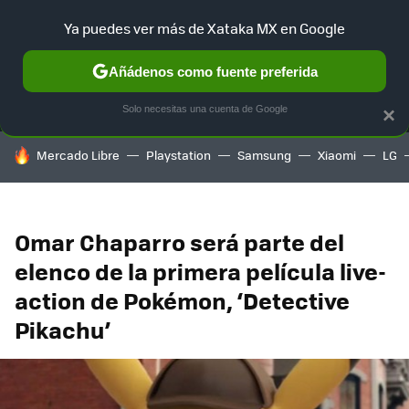
Ya puedes ver más de Xataka MX en Google
MENÚ
NUEVO
Añádenos como fuente preferida
SELECCIÓN
GAMING
HOME
AUTO
TERRITORIO SAM
Solo necesitas una cuenta de Google
×
HOY SE HABLA DE
Mercado Libre
Playstation
Samsung
Xiaomi
LG
Omar Chaparro será parte del
elenco de la primera película live-
action de Pokémon, ‘Detective
Pikachu’