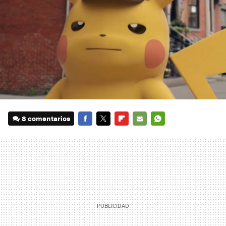
8 comentarios
FACEBOOK
TWITTER
FLIPBOARD
E-
WHATSAPP
MAIL