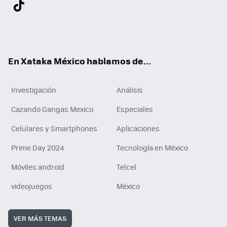
Twit
Fac
You
Inst
Tele
RSS
Flip
Link
ter
ebo
tub
agr
gra
boa
edI
Tikt
ok
e
am
m
rd
n
ok
En Xataka México hablamos de...
Investigación
Análisis
Cazando Gangas Mexico
Especiales
Celulares y Smartphones
Aplicaciones
Prime Day 2024
Tecnología en México
Móviles android
Telcel
videojuegos
México
VER MÁS TEMAS